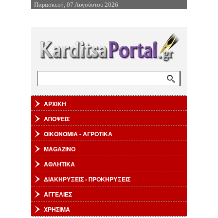
Παρασκευή, 07 Αυγούστου 2026
Επιστροφή στην Πλοήγηση
Αναζήτηση
Φόρμα αναζήτησης
ΑΡΧΙΚΗ
ΑΠΟΨΕΙΣ
ΟΙΚΟΝΟΜΙΑ - ΑΓΡΟΤΙΚΑ
MAGAZINO
ΑΘΛΗΤΙΚΑ
ΔΙΑΚΗΡΥΞΕΙΣ - ΠΡΟΚΗΡΥΞΕΙΣ
ΑΓΓΕΛΙΕΣ
ΧΡΗΣΙΜΑ