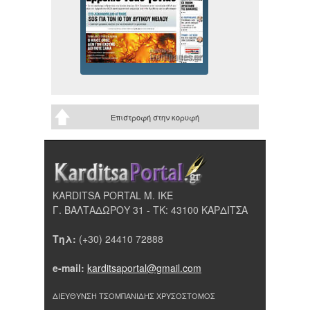
Επιστροφή στην κορυφή
KARDITSA PORTAL Μ. ΙΚΕ
Γ. ΒΑΛΤΑΔΩΡΟΥ 31 - ΤΚ: 43100 ΚΑΡΔΙΤΣΑ
Τηλ:
(+30) 24410 72888
e-mail:
karditsaportal@gmail.com
ΔΙΕΥΘΥΝΣΗ ΤΣΟΜΠΑΝΙΔΗΣ ΧΡΥΣΟΣΤΟΜΟΣ