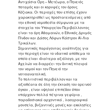
Αντιχάσια Όρη – Μετέωρα, ο Πηνειός
ποταμός και οι κορυφές του όρους
Κόζιακα. Οι περιοχές που επίσης έχουν
χαρακτηρισθεί ως προστατευόμενες από
την εθνική νομοθεσία σύμφωνα με τα
στοιχεία του Υπουργείου Περιβάλλοντος
είναι τα όρη Αθαμανών, ο Εθνικός Δρυμός
Πίνδου και Δάσος Λόφων Κάστρου Αί-Λια
Τρικάλων.
Σημαντικός παράγοντας ανάπτυξης για
την περιοχή είναι το υδατικό απόθεμα το
οποίο είναι ιδιαίτερα αξιόλογο, με τον
Αχελώο να διαρρέει την δυτική πλευρά
του νομού και τον Πηνειό την
νοτιοανατολική.
Το πολιτιστικό περιβάλλον και τα
αξιοθέατα σε όλη την έκταση του ορεινού
όγκου , είναι υψηλού επιπέδου όπου
υπάρχουν πολλά πέτρινα γεφύρια ,
παραδοσιακά αρχοντικά , λαογραφικά
μουσεία, βυζαντινές μονές και εκκλησίες
με επίκεντρο τους επιβλητικούς βράχους