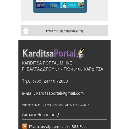
Επιστροφή στην κορυφή
KARDITSA PORTAL Μ. ΙΚΕ
Γ. ΒΑΛΤΑΔΩΡΟΥ 31 - ΤΚ: 43100 ΚΑΡΔΙΤΣΑ
Τηλ:
(+30) 24410 72888
e-mail:
karditsaportal@gmail.com
ΔΙΕΥΘΥΝΣΗ ΤΣΟΜΠΑΝΙΔΗΣ ΧΡΥΣΟΣΤΟΜΟΣ
Ακολουθήστε μας!
Γίνετε συνδρομητές στο RSS Feed