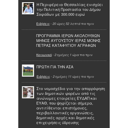
Η Περιφέρεια Θεσσαλίας ενισχύει
την Πολιτική Προστασία του Δήμου
Σοφάδων με 300.000 ευρώ
Ειδήσεις
-
πιο πριν
20 ώρες 52 λεπτά
ΠΡΟΓΡΑΜΜΑ ΙΕΡΩΝ ΑΚΟΛΟΥΘΙΩΝ
ΜΗΝΟΣ ΑΥΓΟΥΣΤΟΥ ΙΕΡΑΣ ΜΟΝΗΣ
ΠΕΤΡΑΣ ΚΑΤΑΦΥΓΙΟΥ ΑΓΡΑΦΩΝ
Κοινωνικά
-
πιο πριν
2 ημέρες 1 ώρα
ΠΡΩΤΗ ΓΙΑ ΤΗΝ ΑΣΑ
Ειδήσεις
-
πιο πριν
2 ημέρες 11 ώρες
Στο νομοσχέδιο για την απορρόφηση
των δημοτικών φορέων από τις
ανώνυμες εταιρείες ΕΥΔΑΠ και
ΕΥΑΘ, που ψηφίζεται σήμερα,
αντιτίθενται επιστήμονες,
περιβαλλοντικές οργανώσεις,
δημοτικές αρχές και δημοτικές
επιχειρήσεις ύδρευσης