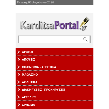
Πέμπτη, 06 Αυγούστου 2026
Επιστροφή στην Πλοήγηση
Αναζήτηση
Φόρμα αναζήτησης
ΑΡΧΙΚΗ
ΑΠΟΨΕΙΣ
ΟΙΚΟΝΟΜΙΑ - ΑΓΡΟΤΙΚΑ
MAGAZINO
ΑΘΛΗΤΙΚΑ
ΔΙΑΚΗΡΥΞΕΙΣ - ΠΡΟΚΗΡΥΞΕΙΣ
ΑΓΓΕΛΙΕΣ
ΧΡΗΣΙΜΑ