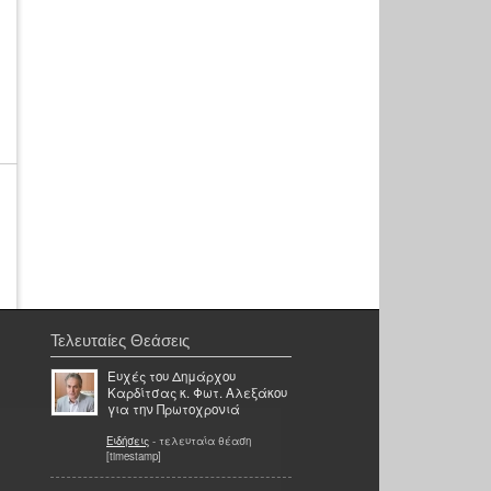
Τελευταίες Θεάσεις
Ευχές του Δημάρχου
Καρδίτσας κ. Φωτ. Αλεξάκου
για την Πρωτοχρονιά
Ειδήσεις
- τελευταία θέαση
[timestamp]