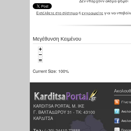
Δεν υπάρχουν ακόμα ψήφοι
Εισέλθετε στο σύστημα
ή
εγγραφείτε
για να υποβάλ
Μεγέθυνση Κειμένου
Current Size:
100%
Ακολουθ
Γίνετ
KARDITSA PORTAL Μ. ΙΚΕ
Γ. ΒΑΛΤΑΔΩΡΟΥ 31 - ΤΚ: 43100
Ακολου
ΚΑΡΔΙΤΣΑ
Ακολο
Τηλ:
(+30) 24410 72888
Παρακ