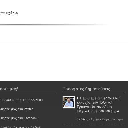
ετε σχόλια
ήστε μας!
Πρόσφατες Δημοσιεύσεις
Η Περιφέρεια Θεσσαλίας
ε συνδρομητές στο RSS Feed
ενισχύει την Πολιτική
Προστασία του Δήμου
θήστε μας στο Twitter
Σοφάδων με 300.000 ευρώ
υθήστε μας στο Facebook
Ειδήσεις
-
1ημέρα 2 ώρες
πιο πριν
ολουθείστε μας μέσω Mail