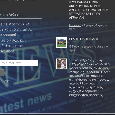
ΠΡΟΓΡΑΜΜΑ ΙΕΡΩΝ
ΑΚΟΛΟΥΘΙΩΝ ΜΗΝΟΣ
ΑΥΓΟΥΣΤΟΥ ΙΕΡΑΣ ΜΟΝΗΣ
ΠΕΤΡΑΣ ΚΑΤΑΦΥΓΙΟΥ
τικό Δελτίο
ΑΓΡΑΦΩΝ
ίτε στο τακτικό
Κοινωνικά
-
2 ημέρες 6 ώρες
πιο
τικό δελτίο μέσω
πριν
κτρονικού
ΠΡΩΤΗ ΓΙΑ ΤΗΝ ΑΣΑ
μείου σας και
θείτε με τα
Ειδήσεις
-
2 ημέρες 16 ώρες
πιο
πριν
ία νέα!
Στο νομοσχέδιο για την
απορρόφηση των δημοτικών
φορέων από τις ανώνυμες
εταιρείες ΕΥΔΑΠ και ΕΥΑΘ,
που ψηφίζεται σήμερα,
αντιτίθενται επιστήμονες,
α τεύχη
περιβαλλοντικές
οργανώσεις, δημοτικές
αρχές και δημοτικές
επιχειρήσεις ύδρευσης