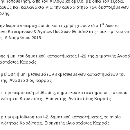
ν τοποθέτηση, από τον Φιλοζωικό όμιλο, με δικά του έξοδα,
 καθώς και καλαθάκια για την καθαριότητα των δεσποζόμενων
όλης.
Ο
την δωρεάν παραχώρηση κατά χρήση χώρου στο 1
Λύκειο
λογο Καναρινιών & Αγρίων Πουλιών Θεσσαλίας προκειμένου να
 15 Νοεμβρίου 2015.
ης ή μη, του δημοτικού καταστήματος Ι -22 της Δημοτικής Αγορ
Αναστάσιος Καρράς
ν μείωση ή μη, μισθωμάτων εκμισθωμένων καταστημάτων του
γητής :Αναστάσιος Καρράς
ε την παράταση μίσθωσης, δημοτικού καταστήματος, το οποίο
Κοινότητας Καρδίτσας . Εισηγητής :Αναστάσιος Καρράς
 την εκμίσθωση του Ι-2, δημοτικού καταστήματος, το οποίο
Κοινότητας Καρδίτσας. Εισηγητής :Αναστάσιος Καρράς