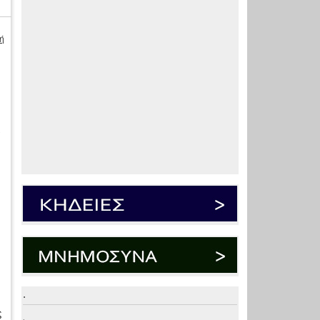
ή
ς
.
ς
.