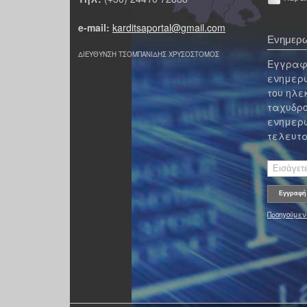
e-mail:
karditsaportal@gmail.com
Ενημερω
ΔΙΕΥΘΥΝΣΗ ΤΣΟΜΠΑΝΙΔΗΣ ΧΡΥΣΟΣΤΟΜΟΣ
Εγγραφε
ενημερω
του ηλε
ταχυδρο
ενημερω
τελευτα
Προηγούμεν