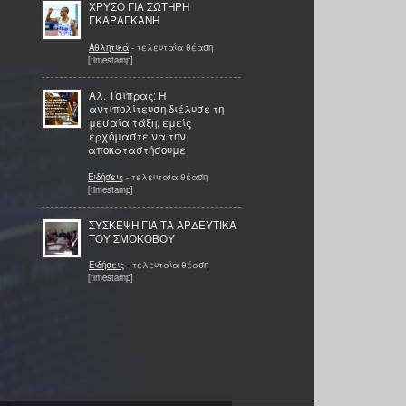
ΧΡΥΣΟ ΓΙΑ ΣΩΤΗΡΗ
ΓΚΑΡΑΓΚΑΝΗ
Αθλητικά
- τελευταία θέαση
[timestamp]
Αλ. Τσίπρας: Η
αντιπολίτευση διέλυσε τη
μεσαία τάξη, εμείς
ερχόμαστε να την
αποκαταστήσουμε
Ειδήσεις
- τελευταία θέαση
[timestamp]
ΣΥΣΚΕΨΗ ΓΙΑ ΤΑ ΑΡΔΕΥΤΙΚΑ
ΤΟΥ ΣΜΟΚΟΒΟΥ
Ειδήσεις
- τελευταία θέαση
[timestamp]