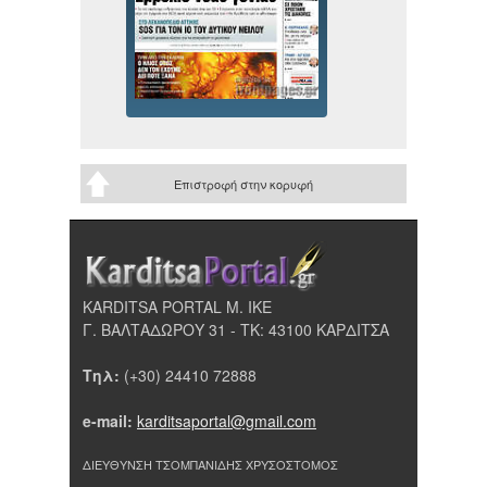
Επιστροφή στην κορυφή
KARDITSA PORTAL Μ. ΙΚΕ
Γ. ΒΑΛΤΑΔΩΡΟΥ 31 - ΤΚ: 43100 ΚΑΡΔΙΤΣΑ
Τηλ:
(+30) 24410 72888
e-mail:
karditsaportal@gmail.com
ΔΙΕΥΘΥΝΣΗ ΤΣΟΜΠΑΝΙΔΗΣ ΧΡΥΣΟΣΤΟΜΟΣ