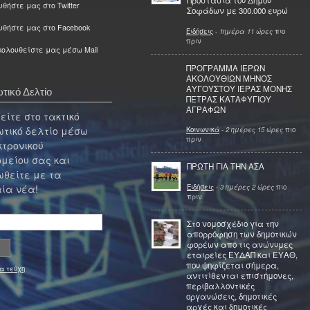
Προστασία του Δήμου
θήστε μας στο Twitter
Σοφάδων με 300.000 ευρώ
υθήστε μας στο Facebook
Ειδήσεις
-
1ημέρα 11 ώρες
πιο
πριν
ολουθείστε μας μέσω Mail
ΠΡΟΓΡΑΜΜΑ ΙΕΡΩΝ
ΑΚΟΛΟΥΘΙΩΝ ΜΗΝΟΣ
ΑΥΓΟΥΣΤΟΥ ΙΕΡΑΣ ΜΟΝΗΣ
τικό Δελτίο
ΠΕΤΡΑΣ ΚΑΤΑΦΥΓΙΟΥ
ΑΓΡΑΦΩΝ
ίτε στο τακτικό
τικό δελτίο μέσω
Κοινωνικά
-
2 ημέρες 15 ώρες
πιο
πριν
κτρονικού
μείου σας και
ΠΡΩΤΗ ΓΙΑ ΤΗΝ ΑΣΑ
θείτε με τα
Ειδήσεις
-
3 ημέρες 2 ώρες
πιο
ία νέα!
πριν
Στο νομοσχέδιο για την
απορρόφηση των δημοτικών
φορέων από τις ανώνυμες
εταιρείες ΕΥΔΑΠ και ΕΥΑΘ,
που ψηφίζεται σήμερα,
α τεύχη
αντιτίθενται επιστήμονες,
περιβαλλοντικές
οργανώσεις, δημοτικές
αρχές και δημοτικές