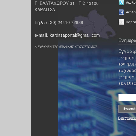
Γ. ΒΑΛΤΑΔΩΡΟΥ 31 - ΤΚ: 43100
Ακολου
ΚΑΡΔΙΤΣΑ
Ακολο
Τηλ:
(+30) 24410 72888
Παρακ
e-mail:
karditsaportal@gmail.com
Ενημερω
ΔΙΕΥΘΥΝΣΗ ΤΣΟΜΠΑΝΙΔΗΣ ΧΡΥΣΟΣΤΟΜΟΣ
Εγγραφε
ενημερω
του ηλε
ταχυδρο
ενημερω
τελευτα
Προηγούμεν