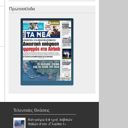
Πρωτοσέλιδα
Τελευταίες Θεάσεις
Κοίτασμα 5-8 τρισ. κυβικών
ποδών στον «Γλαύκο-1»