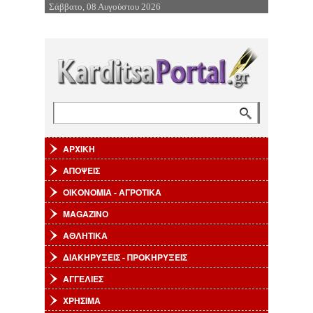
Σάββατο, 08 Αυγούστου 2026
Επιστροφή στην Πλοήγηση
Αναζήτηση
Φόρμα αναζήτησης
ΑΡΧΙΚΗ
ΑΠΟΨΕΙΣ
ΟΙΚΟΝΟΜΙΑ - ΑΓΡΟΤΙΚΑ
MAGAZINO
ΑΘΛΗΤΙΚΑ
ΔΙΑΚΗΡΥΞΕΙΣ - ΠΡΟΚΗΡΥΞΕΙΣ
ΑΓΓΕΛΙΕΣ
ΧΡΗΣΙΜΑ