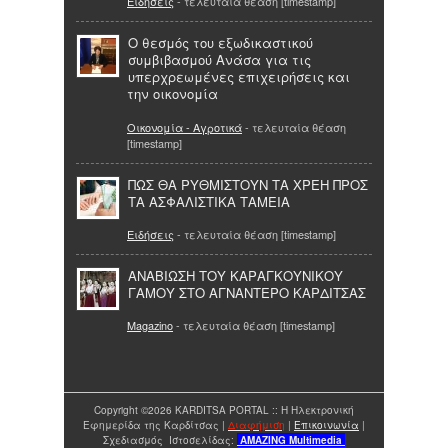
Ειδήσεις
- τελευταία θέαση [timestamp]
Ο θεσμός του εξωδικαστικού
συμβιβασμού Ανάσα για τις
υπερχρεωμένες επιχειρήσεις και
την οικονομία
Οικονομία - Αγροτικά
- τελευταία θέαση
[timestamp]
ΠΩΣ ΘΑ ΡΥΘΜΙΣΤΟΥΝ ΤΑ ΧΡΕΗ ΠΡΟΣ
ΤΑ ΑΣΦΑΛΙΣΤΙΚΑ ΤΑΜΕΙΑ
Ειδήσεις
- τελευταία θέαση [timestamp]
ΑΝΑΒΙΩΣΗ ΤΟΥ ΚΑΡΑΓΚΟΥΝΙΚΟΥ
ΓΑΜΟΥ ΣΤΟ ΑΓΝΑΝΤΕΡΟ ΚΑΡΔΙΤΣΑΣ
Magazino
- τελευταία θέαση [timestamp]
Copyright ©2026 KARDITSA PORTAL :: Η Ηλεκτρονική
Εφημερίδα της Καρδίτσας |
Διαφήμιση
|
Επικοινωνία
|
Σχεδιασμός Ιστοσελίδας:
AMAZING
Multimedia