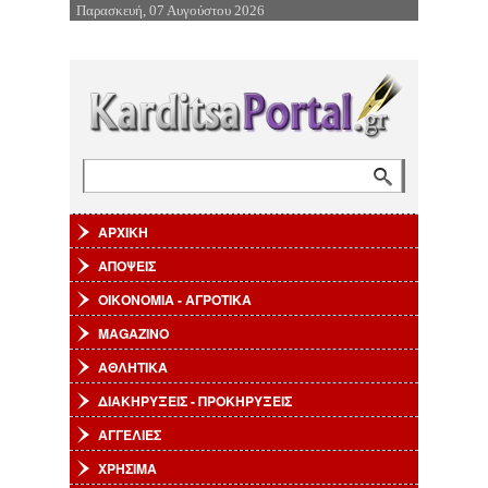
Παρασκευή, 07 Αυγούστου 2026
Επιστροφή στην Πλοήγηση
Αναζήτηση
Φόρμα αναζήτησης
ΑΡΧΙΚΗ
ΑΠΟΨΕΙΣ
ΟΙΚΟΝΟΜΙΑ - ΑΓΡΟΤΙΚΑ
MAGAZINO
ΑΘΛΗΤΙΚΑ
ΔΙΑΚΗΡΥΞΕΙΣ - ΠΡΟΚΗΡΥΞΕΙΣ
ΑΓΓΕΛΙΕΣ
ΧΡΗΣΙΜΑ