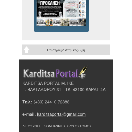
Επιστροφή στην κορυφή
KARDITSA PORTAL Μ. ΙΚΕ
Γ. ΒΑΛΤΑΔΩΡΟΥ 31 - ΤΚ: 43100 ΚΑΡΔΙΤΣΑ
Τηλ:
(+30) 24410 72888
e-mail:
karditsaportal@gmail.com
ΔΙΕΥΘΥΝΣΗ ΤΣΟΜΠΑΝΙΔΗΣ ΧΡΥΣΟΣΤΟΜΟΣ