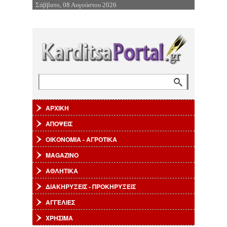
Σάββατο, 08 Αυγούστου 2026
Επιστροφή στην Πλοήγηση
Αναζήτηση
Φόρμα αναζήτησης
ΑΡΧΙΚΗ
ΑΠΟΨΕΙΣ
ΟΙΚΟΝΟΜΙΑ - ΑΓΡΟΤΙΚΑ
MAGAZINO
ΑΘΛΗΤΙΚΑ
ΔΙΑΚΗΡΥΞΕΙΣ - ΠΡΟΚΗΡΥΞΕΙΣ
ΑΓΓΕΛΙΕΣ
ΧΡΗΣΙΜΑ