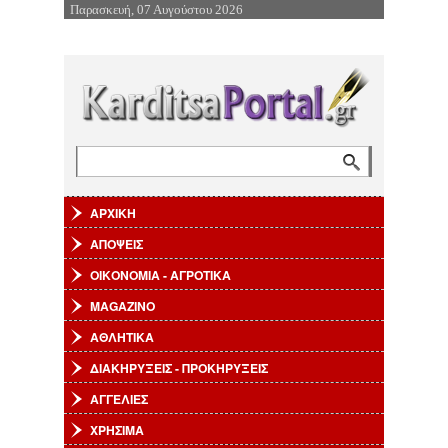
Παρασκευή, 07 Αυγούστου 2026
Επιστροφή στην Πλοήγηση
Αναζήτηση
Φόρμα αναζήτησης
ΑΡΧΙΚΗ
ΑΠΟΨΕΙΣ
ΟΙΚΟΝΟΜΙΑ - ΑΓΡΟΤΙΚΑ
MAGAZINO
ΑΘΛΗΤΙΚΑ
ΔΙΑΚΗΡΥΞΕΙΣ - ΠΡΟΚΗΡΥΞΕΙΣ
ΑΓΓΕΛΙΕΣ
ΧΡΗΣΙΜΑ