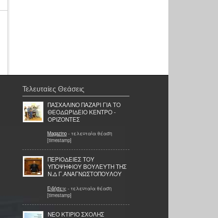
Τελευταίες Θεάσεις
ΠΑΣΧΑΛΙΝΟ ΠΑΖΑΡΙ ΓΙΑ ΤΟ
ΘΕΟΔΩΡΙΔΕΙΟ ΚΕΝΤΡΟ -
ΟΡΙΖΟΝΤΕΣ
Magazino
- τελευταία θέαση
[timestamp]
ΠΕΡΙΟΔΕΙΕΣ ΤΟΥ
ΥΠΟΨΗΦΙΟΥ ΒΟΥΛΕΥΤΗ ΤΗΣ
Ν.Δ Γ.ΑΝΑΓΝΩΣΤΟΠΟΥΛΟΥ
Ειδήσεις
- τελευταία θέαση
[timestamp]
ΝΕΟ ΚΤΙΡΙΟ ΣΧΟΛΗΣ