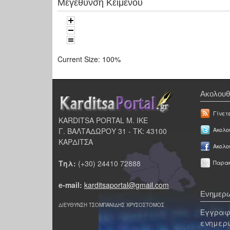
Μεγέθυνση Κειμένου
Current Size:
100%
Ακολουθ
Γίνετ
KARDITSA PORTAL Μ. ΙΚΕ
Γ. ΒΑΛΤΑΔΩΡΟΥ 31 - ΤΚ: 43100
Ακολου
ΚΑΡΔΙΤΣΑ
Ακολο
Τηλ:
(+30) 24410 72888
Παρακ
e-mail:
karditsaportal@gmail.com
Ενημερω
ΔΙΕΥΘΥΝΣΗ ΤΣΟΜΠΑΝΙΔΗΣ ΧΡΥΣΟΣΤΟΜΟΣ
Εγγραφε
ενημερω