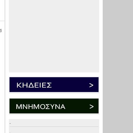
ή
ι
.
.