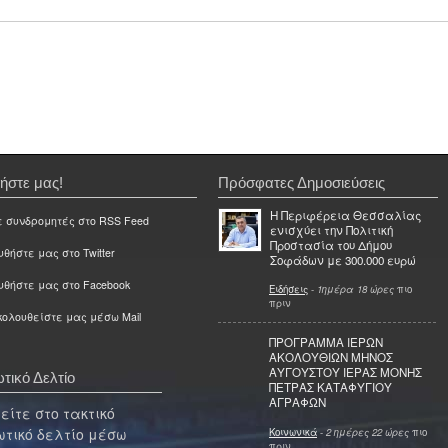
ήστε μας!
Πρόσφατες Δημοσιεύσεις
Η Περιφέρεια Θεσσαλίας
ε συνδρομητές στο RSS Feed
ενισχύει την Πολιτική
Προστασία του Δήμου
θήστε μας στο Twitter
Σοφάδων με 300.000 ευρώ
υθήστε μας στο Facebook
Ειδήσεις
-
1ημέρα 18 ώρες
πιο
πριν
ολουθείστε μας μέσω Mail
ΠΡΟΓΡΑΜΜΑ ΙΕΡΩΝ
ΑΚΟΛΟΥΘΙΩΝ ΜΗΝΟΣ
ΑΥΓΟΥΣΤΟΥ ΙΕΡΑΣ ΜΟΝΗΣ
τικό Δελτίο
ΠΕΤΡΑΣ ΚΑΤΑΦΥΓΙΟΥ
ΑΓΡΑΦΩΝ
ίτε στο τακτικό
τικό δελτίο μέσω
Κοινωνικά
-
2 ημέρες 22 ώρες
πιο
πριν