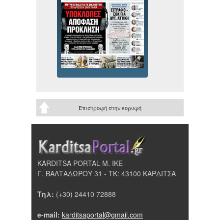
Επιστροφή στην κορυφή
KARDITSA PORTAL Μ. ΙΚΕ
Γ. ΒΑΛΤΑΔΩΡΟΥ 31 - ΤΚ: 43100 ΚΑΡΔΙΤΣΑ
Τηλ:
(+30) 24410 72888
e-mail:
karditsaportal@gmail.com