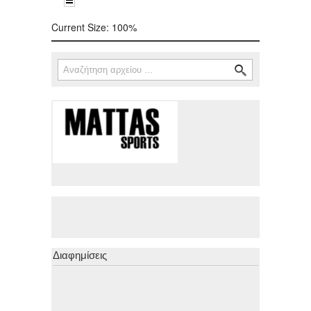
Current Size:
100%
Αναζήτηση
Φόρμα αναζήτησης
Διαφημίσεις