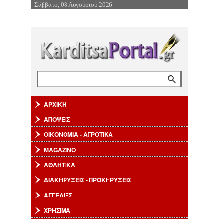
Σάββατο, 08 Αυγούστου 2026
Επιστροφή στην Πλοήγηση
Αναζήτηση
Φόρμα αναζήτησης
ΑΡΧΙΚΗ
ΑΠΟΨΕΙΣ
ΟΙΚΟΝΟΜΙΑ - ΑΓΡΟΤΙΚΑ
MAGAZINO
ΑΘΛΗΤΙΚΑ
ΔΙΑΚΗΡΥΞΕΙΣ - ΠΡΟΚΗΡΥΞΕΙΣ
ΑΓΓΕΛΙΕΣ
ΧΡΗΣΙΜΑ