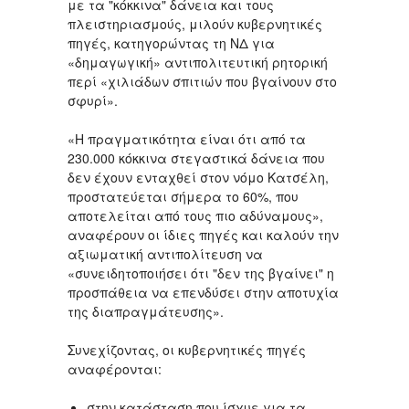
με τα "κόκκινα" δάνεια και τους
πλειστηριασμούς, μιλούν κυβερνητικές
πηγές, κατηγορώντας τη ΝΔ για
«δημαγωγική» αντιπολιτευτική ρητορική
περί «χιλιάδων σπιτιών που βγαίνουν στο
σφυρί».
«Η πραγματικότητα είναι ότι από τα
230.000 κόκκινα στεγαστικά δάνεια που
δεν έχουν ενταχθεί στον νόμο Κατσέλη,
προστατεύεται σήμερα το 60%, που
αποτελείται από τους πιο αδύναμους»,
αναφέρουν οι ίδιες πηγές και καλούν την
αξιωματική αντιπολίτευση να
«συνειδητοποιήσει ότι "δεν της βγαίνει" η
προσπάθεια να επενδύσει στην αποτυχία
της διαπραγμάτευσης».
Συνεχίζοντας, οι κυβερνητικές πηγές
αναφέρονται:
στην κατάσταση που ίσχυε για τα