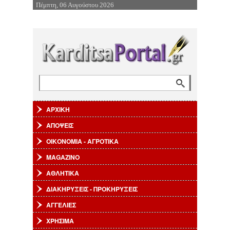
Πέμπτη, 06 Αυγούστου 2026
Επιστροφή στην Πλοήγηση
Αναζήτηση
Φόρμα αναζήτησης
ΑΡΧΙΚΗ
ΑΠΟΨΕΙΣ
ΟΙΚΟΝΟΜΙΑ - ΑΓΡΟΤΙΚΑ
MAGAZINO
ΑΘΛΗΤΙΚΑ
ΔΙΑΚΗΡΥΞΕΙΣ - ΠΡΟΚΗΡΥΞΕΙΣ
ΑΓΓΕΛΙΕΣ
ΧΡΗΣΙΜΑ