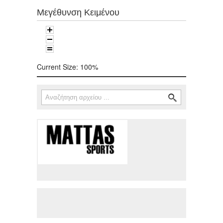
Μεγέθυνση Κειμένου
Current Size:
100%
Αναζήτηση
Φόρμα αναζήτησης