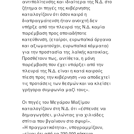
αντιπολίτευσης και ιδιαίτερα της Ν.Δ. στο
ζήτημα οι πηγές της κυβέρνησης
καταλογίζουν ότι όσον καιρό η
διαπραγμάτευση ήταν ανοιχτή δεν
υπήρξε από την πλευρά της Ν.Δ. καμία
παρέμβαση προς οποιαδήποτε
κατεύθυνση, (εταίροι, ευρωπαϊκά όργανα
και αξιωματούχοι, ευρωπαϊκά κόμματα)
για την προστασία της λαϊκής κατοικίας.
Προσθέτουν πως, αντίθετα, η μόνη
παρέμβαση που έχει υπάρξει από την
πλευρά της Ν.Δ. είναι η κατά καιρούς
πίεση προς την κυβέρνηση «να αποδεχτεί
τις προτάσεις των θεσμών και να κλείσει
γρήγορα συμφωνία μαζί τους».
Οι πηγές του Μεγάρου Μαξίμου
καταλογίζουν στη Ν.Δ. ότι «έσπευσε να
δημαγωγήσει, μιλώντας για χιλιάδες
σπίτια που βγαίνουν στο σφυρί».
«Η πραγματικότητα», υπογραμμίζουν,
«είναι ότι από τα 230.000 κόκκινα