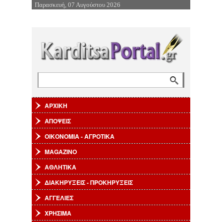
Παρασκευή, 07 Αυγούστου 2026
Επιστροφή στην Πλοήγηση
Αναζήτηση
Φόρμα αναζήτησης
ΑΡΧΙΚΗ
ΑΠΟΨΕΙΣ
ΟΙΚΟΝΟΜΙΑ - ΑΓΡΟΤΙΚΑ
MAGAZINO
ΑΘΛΗΤΙΚΑ
ΔΙΑΚΗΡΥΞΕΙΣ - ΠΡΟΚΗΡΥΞΕΙΣ
ΑΓΓΕΛΙΕΣ
ΧΡΗΣΙΜΑ