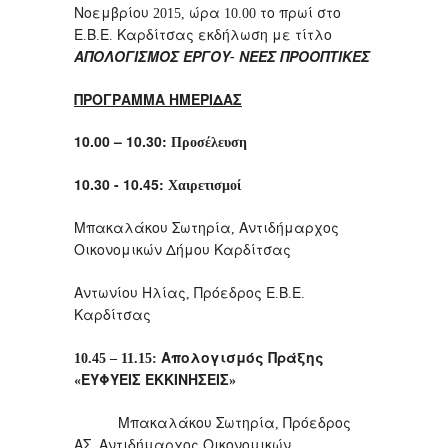
Νοεμβρίου
ώρα
το
πρωί
στο
2015,
10.00
Ε
Β
Ε
Καρδίτσας
εκδήλωση
με
τίτλο
.
.
.
ΑΠΟΛΟΓΙΣΜΟΣ
ΕΡΓΟΥ
ΝΕΕΣ
ΠΡΟΟΠΤΙΚΕΣ
-
ΠΡΟΓΡΑΜΜΑ
ΗΜΕΡΙΔΑΣ
10.00 – 10.30:
Προσέλευση
10.30 - 10.45:
Χαιρετισμοί
Μπακαλάκου
Σωτηρία
Αντιδήμαρχος
,
Οικονομικών
Δήμου
Καρδίτσας
Αντωνίου
Ηλίας
Πρόεδρος
Ε
Β
Ε
,
.
.
.
Καρδίτσας
Απολογισμός
Πράξης
10.45 – 11.15:
ΕΥΦΥΕΙΣ
ΕΚΚΙΝΗΣΕΙΣ
«
»
Μπακαλάκου
Σωτηρία
Πρόεδρος
,
ΑΣ
Αντιδήμαρχος
Οικονομικών
,