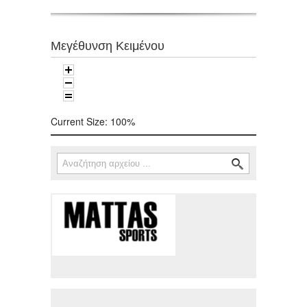
Μεγέθυνση Κειμένου
Current Size:
100%
Αναζήτηση
Φόρμα αναζήτησης