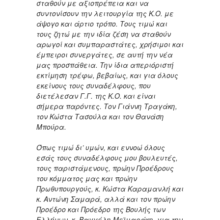
σταθούν με αξιοπρέπεια και να
συντονίσουν την λειτουργία της Κ.Ο. με
άψογο και άρτιο τρόπο. Τους τιμώ και
τους ζητώ με την ιδία ζέση να σταθούν
αρωγοί και συμπαραστάτες, χρήσιμοι και
έμπειροι συνεργάτες, σε αυτή την νέα
μας προσπάθεια. Την ίδια απεριόριστή
εκτίμηση τρέφω, βεβαίως, και για όλους
εκείνους τους συναδέλφους, που
διετέλεσαν Γ.Γ. της Κ.Ο. και είναι
σήμερα παρόντες. Τον Γιάννη Τραγάκη,
τον Κώστα Τασούλα και τον Θανάση
Μπούρα.
Όπως τιμώ δι’ υμών, και εννοώ όλους
εσάς τους συναδέλφους μου βουλευτές,
τους παριστάμενους, πρώην Προέδρους
του κόμματος μας και πρώην
Πρωθυπουργούς, κ. Κώστα Καραμανλή και
κ. Αντώνη Σαμαρά, αλλά και τον πρώην
Προέδρο και Πρόεδρο της Βουλής των
Ελλήνων, κ. Βαγγέλη Μεϊμαράκη, για την