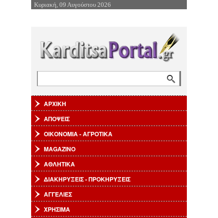
Κυριακή, 09 Αυγούστου 2026
Επιστροφή στην Πλοήγηση
Αναζήτηση
Φόρμα αναζήτησης
ΑΡΧΙΚΗ
ΑΠΟΨΕΙΣ
ΟΙΚΟΝΟΜΙΑ - ΑΓΡΟΤΙΚΑ
MAGAZINO
ΑΘΛΗΤΙΚΑ
ΔΙΑΚΗΡΥΞΕΙΣ - ΠΡΟΚΗΡΥΞΕΙΣ
ΑΓΓΕΛΙΕΣ
ΧΡΗΣΙΜΑ