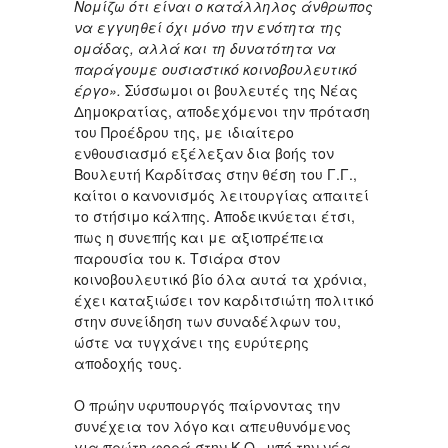
Νομίζω ότι είναι ο κατάλληλος άνθρωπος
να εγγυηθεί όχι μόνο την ενότητα της
ομάδας, αλλά και τη δυνατότητα να
παράγουμε ουσιαστικό κοινοβουλευτικό
έργο».
Σύσσωμοι οι βουλευτές της Νέας
Δημοκρατίας, αποδεχόμενοι την πρόταση
του Προέδρου της, με ιδιαίτερο
ενθουσιασμό εξέλεξαν δια βοής τον
Βουλευτή Καρδίτσας στην θέση του Γ.Γ.,
καίτοι ο κανονισμός λειτουργίας απαιτεί
το στήσιμο κάλπης. Αποδεικνύεται έτσι,
πως η συνεπής και με αξιοπρέπεια
παρουσία του κ. Τσιάρα στον
κοινοβουλευτικό βίο όλα αυτά τα χρόνια,
έχει καταξιώσει τον καρδιτσιώτη πολιτικό
στην συνείδηση των συναδέλφων του,
ώστε να τυγχάνει της ευρύτερης
αποδοχής τους.
Ο πρώην υφυπουργός παίρνοντας την
συνέχεια τον λόγο και απευθυνόμενος
για πρώτη φορά στην Κ.Ο., υπό την νέα