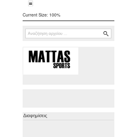
Current Size:
100%
Αναζήτηση
Φόρμα αναζήτησης
Διαφημίσεις