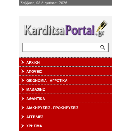
Σάββατο, 08 Αυγούστου 2026
Επιστροφή στην Πλοήγηση
Αναζήτηση
Φόρμα αναζήτησης
ΑΡΧΙΚΗ
ΑΠΟΨΕΙΣ
ΟΙΚΟΝΟΜΙΑ - ΑΓΡΟΤΙΚΑ
MAGAZINO
ΑΘΛΗΤΙΚΑ
ΔΙΑΚΗΡΥΞΕΙΣ - ΠΡΟΚΗΡΥΞΕΙΣ
ΑΓΓΕΛΙΕΣ
ΧΡΗΣΙΜΑ