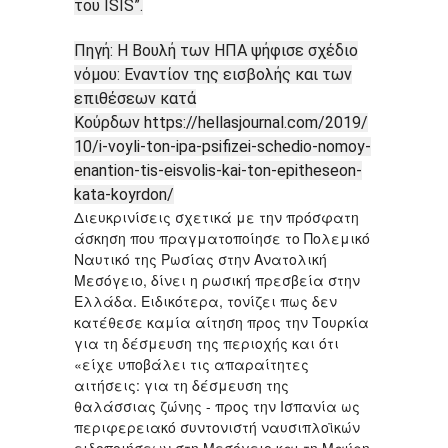
του ISIS”.
Πηγή: Η Βουλή των ΗΠΑ ψήφισε σχέδιο
νόμου: Εναντίον της εισβολής και των
επιθέσεων κατά
Κούρδων
https://hellasjournal.com/2019/
10/i-voyli-ton-ipa-psifizei-schedio-nomoy-
enantion-tis-eisvolis-kai-ton-epitheseon-
kata-koyrdon/
Διευκρινίσεις σχετικά με την πρόσφατη
άσκηση που πραγματοποίησε το Πολεμικό
Ναυτικό της Ρωσίας στην Ανατολική
Μεσόγειο, δίνει η ρωσική πρεσβεία στην
Ελλάδα. Ειδικότερα, τονίζει πως δεν
κατέθεσε καμία αίτηση προς την Τουρκία
για τη δέσμευση της περιοχής και ότι
«είχε υποβάλει τις απαραίτητες
αιτήσεις: για τη δέσμευση της
θαλάσσιας ζώνης - προς την Ισπανία ως
περιφερειακό συντονιστή ναυσιπλοϊκών