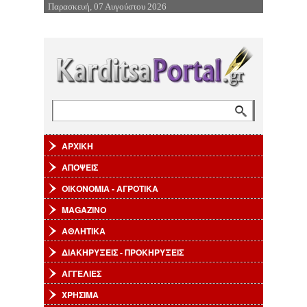
Παρασκευή, 07 Αυγούστου 2026
Επιστροφή στην Πλοήγηση
Αναζήτηση
Φόρμα αναζήτησης
ΑΡΧΙΚΗ
ΑΠΟΨΕΙΣ
ΟΙΚΟΝΟΜΙΑ - ΑΓΡΟΤΙΚΑ
MAGAZINO
ΑΘΛΗΤΙΚΑ
ΔΙΑΚΗΡΥΞΕΙΣ - ΠΡΟΚΗΡΥΞΕΙΣ
ΑΓΓΕΛΙΕΣ
ΧΡΗΣΙΜΑ