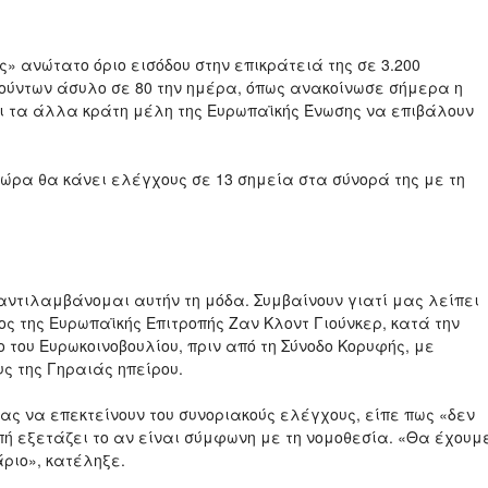
ς» ανώτατο όριο εισόδου στην επικράτειά της σε 3.200
τούντων άσυλο σε 80 την ημέρα, όπως ανακοίνωσε σήμερα η
ι τα άλλα κράτη μέλη της Ευρωπαϊκής Ένωσης να επιβάλουν
χώρα θα κάνει ελέγχους σε 13 σημεία στα σύνορά της με τη
 αντιλαμβάνομαι αυτήν τη μόδα. Συμβαίνουν γιατί μας λείπει
ς της Ευρωπαϊκής Επιτροπής Ζαν Κλοντ Γιούνκερ, κατά την
 του Ευρωκοινοβουλίου, πριν από τη Σύνοδο Κορυφής, με
ς της Γηραιάς ηπείρου.
ας να επεκτείνουν του συνοριακούς ελέγχους, είπε πως «δεν
πή εξετάζει το αν είναι σύμφωνη με τη νομοθεσία. «Θα έχουμ
άριο», κατέληξε.