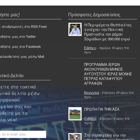
ήστε μας!
Πρόσφατες Δημοσιεύσεις
Η Περιφέρεια Θεσσαλίας
ε συνδρομητές στο RSS Feed
ενισχύει την Πολιτική
Προστασία του Δήμου
θήστε μας στο Twitter
Σοφάδων με 300.000 ευρώ
υθήστε μας στο Facebook
Ειδήσεις
-
1ημέρα 16 ώρες
πιο
πριν
ολουθείστε μας μέσω Mail
ΠΡΟΓΡΑΜΜΑ ΙΕΡΩΝ
ΑΚΟΛΟΥΘΙΩΝ ΜΗΝΟΣ
ΑΥΓΟΥΣΤΟΥ ΙΕΡΑΣ ΜΟΝΗΣ
τικό Δελτίο
ΠΕΤΡΑΣ ΚΑΤΑΦΥΓΙΟΥ
ΑΓΡΑΦΩΝ
ίτε στο τακτικό
τικό δελτίο μέσω
Κοινωνικά
-
2 ημέρες 20 ώρες
πιο
πριν
κτρονικού
μείου σας και
ΠΡΩΤΗ ΓΙΑ ΤΗΝ ΑΣΑ
θείτε με τα
Ειδήσεις
-
3 ημέρες 6 ώρες
πιο
ία νέα!
πριν
Στο νομοσχέδιο για την
απορρόφηση των δημοτικών