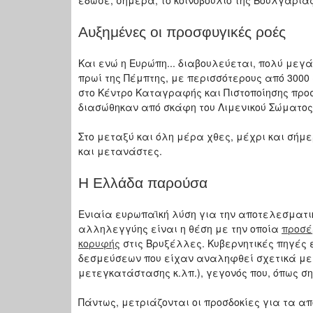
έδωσε, σήμερα, το κοινοβούλιο της Βουλγαρίας
Αυξημένες οι προσφυγικές ροές
Και ενώ η Ευρώπη... διαβουλεύεται, πολύ με
πρωί της Πέμπτης, με περισσότερους από 3000
στο Κέντρο Καταγραφής και Πιστοποίησης προ
διασώθηκαν από σκάφη του Λιμενικού Σώματος 
Στο μεταξύ και όλη μέρα χθες, μέχρι και σήμ
και μετανάστες.
Η Ελλάδα παρούσα
Ενιαία ευρωπαϊκή λύση για την αποτελεσματικ
αλληλεγγύης είναι η θέση με την οποία
προσέ
κορυφής
στις Βρυξέλλες. Κυβερνητικές πηγές 
δεσμεύσεων που είχαν αναληφθεί σχετικά με 
μετεγκατάστασης κ.λπ.), γεγονός που, όπως ση
Πάντως, μετριάζονται οι προσδοκίες για τα α