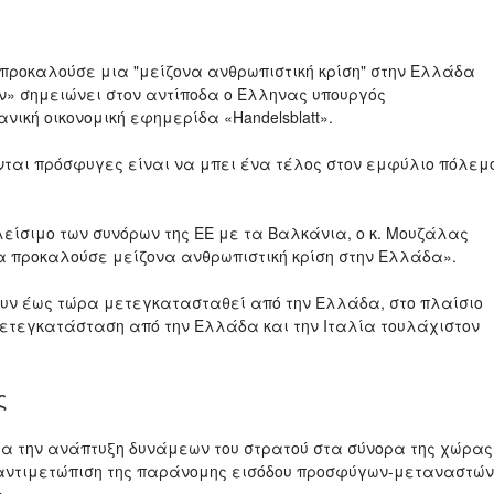
 προκαλούσε μια "μείζονα ανθρωπιστική κρίση" στην Ελλάδα
ν» σημειώνει στον αντίποδα ο Έλληνας υπουργός
κή οικονομική εφημερίδα «Handelsblatt».
νται πρόσφυγες είναι να μπει ένα τέλος στον εμφύλιο πόλεμ
κλείσιμο των συνόρων της ΕΕ με τα Βαλκάνια, ο κ. Μουζάλας
α προκαλούσε μείζονα ανθρωπιστική κρίση στην Ελλάδα».
ουν έως τώρα μετεγκατασταθεί από την Ελλάδα, στο πλαίσιο
μετεγκατάσταση από την Ελλάδα και την Ιταλία τουλάχιστον
ς
ια την ανάπτυξη δυνάμεων του στρατού στα σύνορα της χώρας
ν αντιμετώπιση της παράνομης εισόδου προσφύγων-μεταναστών