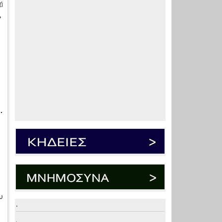
ή
»
ς
.
υ
.
.