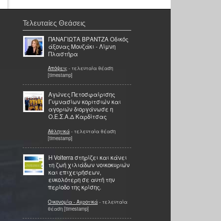
Τελευταίες Θεάσεις
ΠΑΝΑΓΙΩΤΑ ΒΡΑΝΤΖΑ Οδικός
άξονας Μουζάκι - Λίμνη
Πλαστήρα
Απόψεις
- τελευταία θέαση
[timestamp]
Aγώνες Πετοσφαίρισης
Γυμνασίων κοριτσιών και
αγοριών διοργάνωσε η
Ο.Ε.Σ.Α.Δ Καρδίτσας
Αθλητικά
- τελευταία θέαση
[timestamp]
Η Volterra στηρίζει και κάνει
τη ζωή χιλιάδων νοικοκυριών
και επιχειρήσεων,
ευκολότερη σε αυτή την
περίοδο της κρίσης.
Οικονομία - Αγροτικά
- τελευταία
θέαση [timestamp]