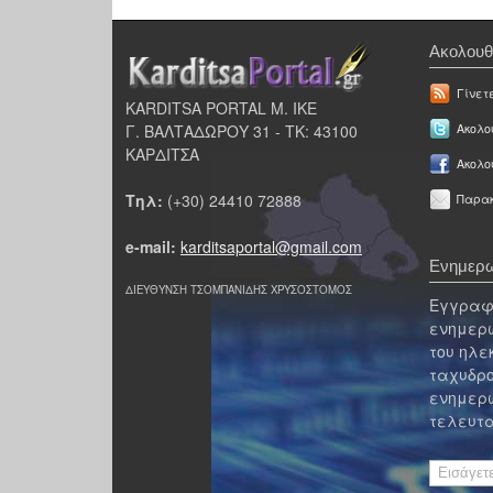
Ακολουθ
Γίνετ
KARDITSA PORTAL Μ. ΙΚΕ
Γ. ΒΑΛΤΑΔΩΡΟΥ 31 - ΤΚ: 43100
Ακολου
ΚΑΡΔΙΤΣΑ
Ακολο
Τηλ:
(+30) 24410 72888
Παρακ
e-mail:
karditsaportal@gmail.com
Ενημερω
ΔΙΕΥΘΥΝΣΗ ΤΣΟΜΠΑΝΙΔΗΣ ΧΡΥΣΟΣΤΟΜΟΣ
Εγγραφε
ενημερω
του ηλε
ταχυδρο
ενημερω
τελευτα