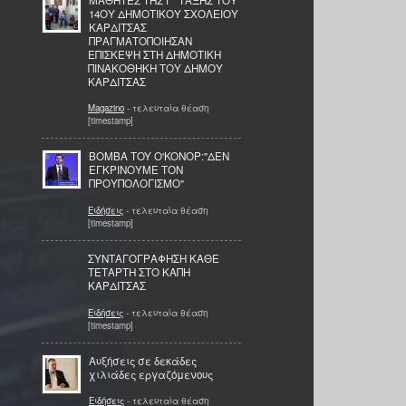
14ΟΥ ΔΗΜΟΤΙΚΟΥ ΣΧΟΛΕΙΟΥ
ΚΑΡΔΙΤΣΑΣ
ΠΡΑΓΜΑΤΟΠΟΙΗΣΑΝ
ΕΠΙΣΚΕΨΗ ΣΤΗ ΔΗΜΟΤΙΚΗ
ΠΙΝΑΚΟΘΗΚΗ ΤΟΥ ΔΗΜΟΥ
ΚΑΡΔΙΤΣΑΣ
Magazino
- τελευταία θέαση
[timestamp]
BOMBA TOY O'KONOΡ:"ΔΕΝ
ΕΓΚΡΙΝΟΥΜΕ ΤΟΝ
ΠΡΟΥΠΟΛΟΓΙΣΜΟ"
Ειδήσεις
- τελευταία θέαση
[timestamp]
ΣΥΝΤΑΓΟΓΡΑΦΗΣΗ ΚΑΘΕ
ΤΕΤΑΡΤΗ ΣΤΟ ΚΑΠΗ
ΚΑΡΔΙΤΣΑΣ
Ειδήσεις
- τελευταία θέαση
[timestamp]
Αυξήσεις σε δεκάδες
χιλιάδες εργαζόμενους
Ειδήσεις
- τελευταία θέαση