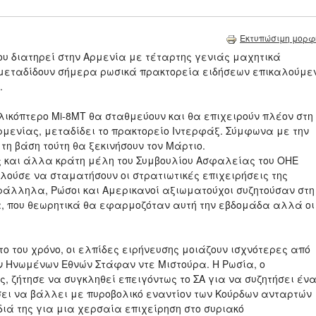
Εκτυπώσιμη μορφ
που διατηρεί στην Αρμενία με τέταρτης γενιάς μαχητικά
 μεταδίδουν σήμερα ρωσικά πρακτορεία ειδήσεων επικαλούμε
.
ικόπτερο Mi-8MT θα σταθμεύουν και θα επιχειρούν πλέον στη
ρμενίας, μεταδίδει το πρακτορείο Ιντερφάξ. Σύμφωνα με την
 τη βάση τούτη θα ξεκινήσουν τον Μάρτιο.
ής και άλλα κράτη μέλη του Συμβουλίου Ασφαλείας του ΟΗΕ
λούσε να σταματήσουν οι στρατιωτικές επιχειρήσεις της
ράλληλα, Ρώσοι και Αμερικανοί αξιωματούχοι συζητούσαν στη
ία, που θεωρητικά θα εφαρμοζόταν αυτή την εβδομάδα αλλά οι
το του χρόνο, οι ελπίδες ειρήνευσης μοιάζουν ισχνότερες από
ν Ηνωμένων Εθνών Στάφαν ντε Μιστούρα. Η Ρωσία, ο
, ζήτησε να συγκληθεί επειγόντως το ΣΑ για να συζητήσει έν
σει να βάλλει με πυροβολικό εναντίον των Κούρδων ανταρτών
διά της για μια χερσαία επιχείρηση στο συριακό