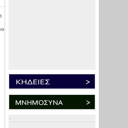
ή
να
α
.
.