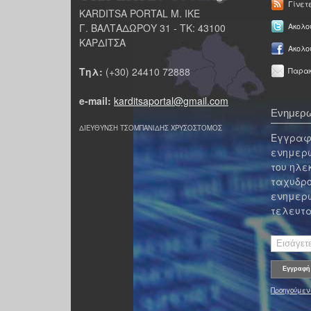
Γίνετ
KARDITSA PORTAL Μ. ΙΚΕ
Γ. ΒΑΛΤΑΔΩΡΟΥ 31 - ΤΚ: 43100
Ακολου
ΚΑΡΔΙΤΣΑ
Ακολο
Τηλ:
(+30) 24410 72888
Παρακ
e-mail:
karditsaportal@gmail.com
Ενημερω
ΔΙΕΥΘΥΝΣΗ ΤΣΟΜΠΑΝΙΔΗΣ ΧΡΥΣΟΣΤΟΜΟΣ
Εγγραφε
ενημερω
του ηλε
ταχυδρο
ενημερω
τελευτα
Προηγούμεν