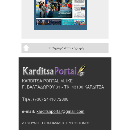
Επιστροφή στην κορυφή
KARDITSA PORTAL Μ. ΙΚΕ
Γ. ΒΑΛΤΑΔΩΡΟΥ 31 - ΤΚ: 43100 ΚΑΡΔΙΤΣΑ
Τηλ:
(+30) 24410 72888
e-mail:
karditsaportal@gmail.com
ΔΙΕΥΘΥΝΣΗ ΤΣΟΜΠΑΝΙΔΗΣ ΧΡΥΣΟΣΤΟΜΟΣ