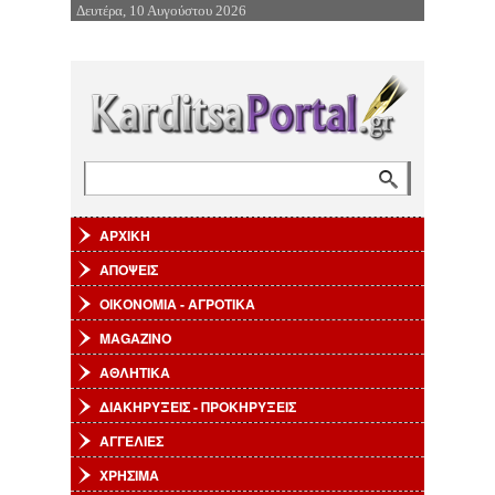
Δευτέρα, 10 Αυγούστου 2026
Επιστροφή στην Πλοήγηση
Αναζήτηση
Φόρμα αναζήτησης
ΑΡΧΙΚΗ
ΑΠΟΨΕΙΣ
ΟΙΚΟΝΟΜΙΑ - ΑΓΡΟΤΙΚΑ
MAGAZINO
ΑΘΛΗΤΙΚΑ
ΔΙΑΚΗΡΥΞΕΙΣ - ΠΡΟΚΗΡΥΞΕΙΣ
ΑΓΓΕΛΙΕΣ
ΧΡΗΣΙΜΑ