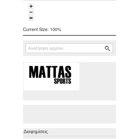
Current Size:
100%
Αναζήτηση
Φόρμα αναζήτησης
Διαφημίσεις