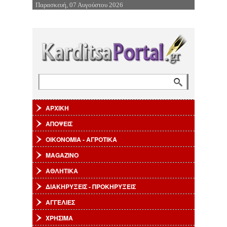
Παρασκευή, 07 Αυγούστου 2026
Επιστροφή στην Πλοήγηση
Αναζήτηση
Φόρμα αναζήτησης
ΑΡΧΙΚΗ
ΑΠΟΨΕΙΣ
ΟΙΚΟΝΟΜΙΑ - ΑΓΡΟΤΙΚΑ
MAGAZINO
ΑΘΛΗΤΙΚΑ
ΔΙΑΚΗΡΥΞΕΙΣ - ΠΡΟΚΗΡΥΞΕΙΣ
ΑΓΓΕΛΙΕΣ
ΧΡΗΣΙΜΑ