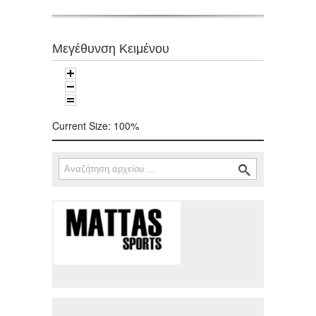
Μεγέθυνση Κειμένου
Current Size:
100%
Αναζήτηση
Φόρμα αναζήτησης