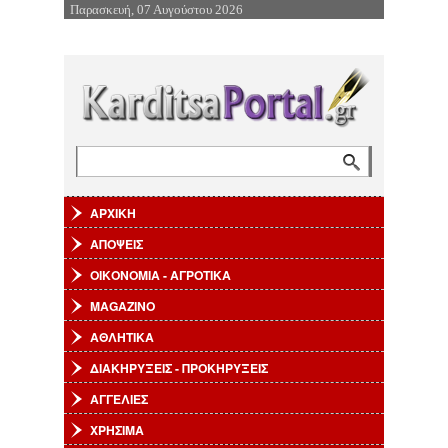
Παρασκευή, 07 Αυγούστου 2026
Επιστροφή στην Πλοήγηση
Αναζήτηση
Φόρμα αναζήτησης
ΑΡΧΙΚΗ
ΑΠΟΨΕΙΣ
ΟΙΚΟΝΟΜΙΑ - ΑΓΡΟΤΙΚΑ
MAGAZINO
ΑΘΛΗΤΙΚΑ
ΔΙΑΚΗΡΥΞΕΙΣ - ΠΡΟΚΗΡΥΞΕΙΣ
ΑΓΓΕΛΙΕΣ
ΧΡΗΣΙΜΑ