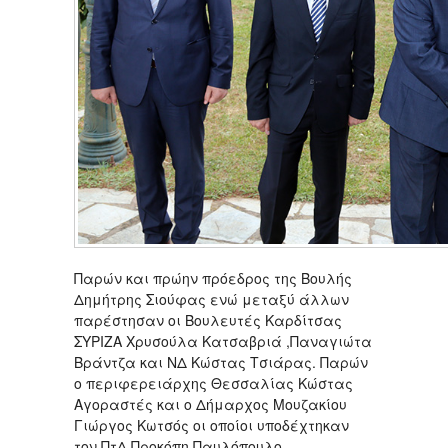
Παρών και πρώην πρόεδρος της Βουλής
Δημήτρης Σιούφας ενώ μεταξύ άλλων
παρέστησαν οι Βουλευτές Καρδίτσας
ΣΥΡΙΖΑ Χρυσούλα Κατσαβριά ,Παναγιώτα
Βράντζα και ΝΔ Κώστας Τσιάρας. Παρών
ο περιφερειάρχης Θεσσαλίας Κώστας
Αγοραστές και ο Δήμαρχος Μουζακίου
Γιώργος Κωτσός οι οποίοι υποδέχτηκαν
τον ΠτΔ Προκόπη Παυλόπουλο.