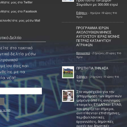
Προστασία του Δήμου
θήστε μας στο Twitter
Σοφάδων με 300.000 ευρώ
υθήστε μας στο Facebook
Ειδήσεις
-
1ημέρα 19 ώρες
πιο
πριν
ολουθείστε μας μέσω Mail
ΠΡΟΓΡΑΜΜΑ ΙΕΡΩΝ
ΑΚΟΛΟΥΘΙΩΝ ΜΗΝΟΣ
ΑΥΓΟΥΣΤΟΥ ΙΕΡΑΣ ΜΟΝΗΣ
τικό Δελτίο
ΠΕΤΡΑΣ ΚΑΤΑΦΥΓΙΟΥ
ΑΓΡΑΦΩΝ
ίτε στο τακτικό
τικό δελτίο μέσω
Κοινωνικά
-
2 ημέρες 23 ώρες
πιο
πριν
κτρονικού
μείου σας και
ΠΡΩΤΗ ΓΙΑ ΤΗΝ ΑΣΑ
θείτε με τα
Ειδήσεις
-
3 ημέρες 10 ώρες
πιο
ία νέα!
πριν
Στο νομοσχέδιο για την
απορρόφηση των δημοτικών
φορέων από τις ανώνυμες
εταιρείες ΕΥΔΑΠ και ΕΥΑΘ,
που ψηφίζεται σήμερα,
α τεύχη
αντιτίθενται επιστήμονες,
περιβαλλοντικές
οργανώσεις, δημοτικές
αρχές και δημοτικές