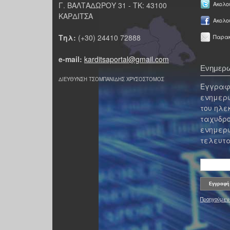
Γ. ΒΑΛΤΑΔΩΡΟΥ 31 - ΤΚ: 43100
Ακολου
ΚΑΡΔΙΤΣΑ
Ακολο
Τηλ:
(+30) 24410 72888
Παρακ
e-mail:
karditsaportal@gmail.com
Ενημερω
ΔΙΕΥΘΥΝΣΗ ΤΣΟΜΠΑΝΙΔΗΣ ΧΡΥΣΟΣΤΟΜΟΣ
Εγγραφε
ενημερω
του ηλε
ταχυδρο
ενημερω
τελευτα
Προηγούμεν