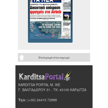
Επιστροφή στην κορυφή
KARDITSA PORTAL Μ. ΙΚΕ
Γ. ΒΑΛΤΑΔΩΡΟΥ 31 - ΤΚ: 43100 ΚΑΡΔΙΤΣΑ
Τηλ:
(+30) 24410 72888