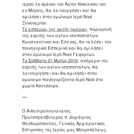
ιερού λειψάνου του Αγίου Νικολάου του
εν Μύροις, θα λειτουργήσει και θα
ομιλήσει στον ομώνυμο Ιερό Ναό
Ξυνονερίου.
Το εσπέρας της αυτής ημέρας
, παραμονή
της εορτής των αγίων ισαποστόλων
Κωνσταντίνου και Ελένης, θα τελέσει τον
πανηγυρικό Εσπερινό και θα ομιλήσει
στον ομώνυμο Ιερό Ναό Γεφυρίων.
Το Σάββατο 21 Μαΐου 2016
, ανήμερα της
εορτής των αγίων ισαποστόλων, θα
λειτουργήσει και θα ομιλήσει στον
ομώνυμο πανηγυρίζοντα Ιερό Ναό στο
χωριό Κούτσουρο.
***
Ο Αιδεσιμολογιώτατος
Πρωτοπρεσβύτερος π. Δημήτριος
Θεοδωρόπουλος, Γενικός Αρχιερατικός
Επίτροπος της Ιεράς μας Μητροπόλεως,