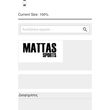
Current Size:
100%
Αναζήτηση
Φόρμα αναζήτησης
Διαφημίσεις