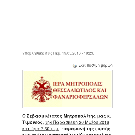
Υποβλήθηκε στις Πέμ, 19/05/2016 - 18:23.
Εκτυπώσιμη μορφή
Ο Σεβασμιώτατος Μητροπολίτης μας κ.
Τιμόθεος
,
την Παρασκευή 20 Μαΐου 2016
και ώρα 7:30΄μ.μ.
,
παραμονή της εορτής
των αγίων ισαποστόλων Κωνσταντίνου