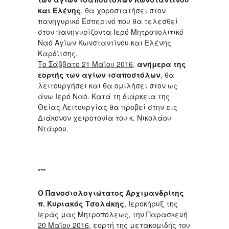
και Ελένης
, θα χοροστατήσει στον
πανηγυρικό Εσπερινό που θα τελεσθεί
στον πανηγυρίζοντα Ιερό Μητροπολιτικό
Ναό Αγίων Κωνσταντίνου και Ελένης
Καρδίτσης.
Το Σάββατο 21 Μαΐου 2016
,
ανήμερα της
εορτής των αγίων ισαποστόλων
, θα
λειτουργήσει και θα ομιλήσει στον ως
άνω Ιερό Ναό. Κατά τη διάρκεια της
Θείας Λειτουργίας θα προβεί στην εις
Διάκονον χειροτονία του κ. Νικολάου
Ντάφου.
***
Ο Πανοσιολογιώτατος Αρχιμανδρίτης
π. Κυριακός Τσολάκης
, Ιεροκήρυξ της
Ιεράς μας Μητροπόλεως,
την Παρασκευή
20 Μαΐου 2016
, εορτή της μετακομιδής του