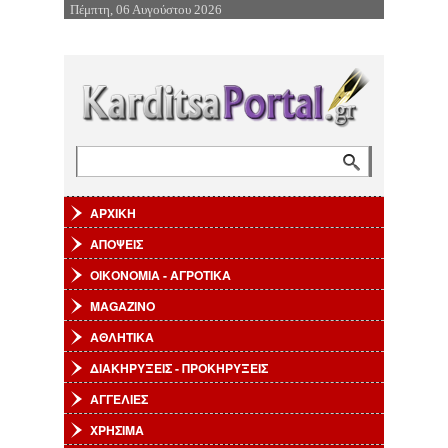
Πέμπτη, 06 Αυγούστου 2026
Επιστροφή στην Πλοήγηση
Αναζήτηση
Φόρμα αναζήτησης
ΑΡΧΙΚΗ
ΑΠΟΨΕΙΣ
ΟΙΚΟΝΟΜΙΑ - ΑΓΡΟΤΙΚΑ
MAGAZINO
ΑΘΛΗΤΙΚΑ
ΔΙΑΚΗΡΥΞΕΙΣ - ΠΡΟΚΗΡΥΞΕΙΣ
ΑΓΓΕΛΙΕΣ
ΧΡΗΣΙΜΑ