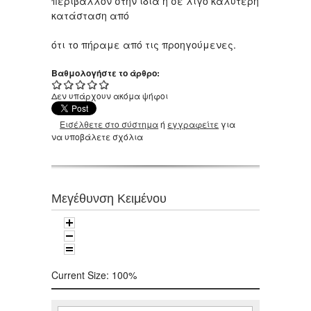
περιβάλλον στην ίδια ή σε λίγο καλύτερη
κατάσταση από
ότι το πήραμε από τις προηγούμενες.
Βαθμολογήστε το άρθρο:
Δεν υπάρχουν ακόμα ψήφοι
Εισέλθετε στο σύστημα
ή
εγγραφείτε
για
να υποβάλετε σχόλια
Μεγέθυνση Κειμένου
Current Size:
100%
Αναζήτηση
Φόρμα αναζήτησης