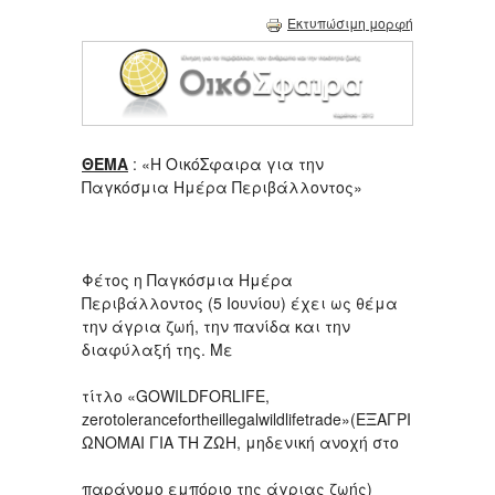
Εκτυπώσιμη μορφή
ΘΕΜΑ
: «Η ΟικόΣφαιρα για την
Παγκόσμια Ημέρα Περιβάλλοντος»
Φέτος η Παγκόσμια Ημέρα
Περιβάλλοντος (5 Ιουνίου) έχει ως θέμα
την άγρια ζωή, την πανίδα και την
διαφύλαξή της. Με
τίτλο «GOWILDFORLIFE,
zerotolerancefortheillegalwildlifetrade»(ΕΞΑΓΡΙ
ΩΝΟΜΑΙ ΓΙΑ ΤΗ ΖΩΗ, μηδενική ανοχή στο
παράνομο εμπόριο της άγριας ζωής)