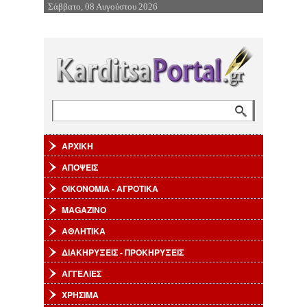
Σάββατο, 08 Αυγούστου 2026
Επιστροφή στην Πλοήγηση
Αναζήτηση
Φόρμα αναζήτησης
ΑΡΧΙΚΗ
ΑΠΟΨΕΙΣ
ΟΙΚΟΝΟΜΙΑ - ΑΓΡΟΤΙΚΑ
MAGAZINO
ΑΘΛΗΤΙΚΑ
ΔΙΑΚΗΡΥΞΕΙΣ - ΠΡΟΚΗΡΥΞΕΙΣ
ΑΓΓΕΛΙΕΣ
ΧΡΗΣΙΜΑ