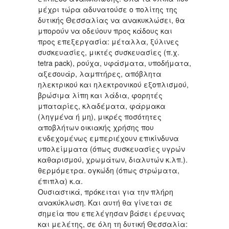
μέχρι τώρα αδυνατούσε ο πολίτης της
δυτικής Θεσσαλίας να ανακυκλώσει, θα
μπορούν να οδεύουν προς κάδους και
προς επεξεργασία: μέταλλα, ξύλινες
συσκευασίες, μικτές συσκευασίες (π.χ.
tetra pack), ρούχα, υφάσματα, υποδήματα,
αξεσουάρ, λαμπτήρες, απόβλητα
ηλεκτρικού και ηλεκτρονικού εξοπλισμού,
βρώσιμα λίπη και λάδια, φορητές
μπαταρίες, κλαδέματα, φάρμακα
(ληγμένα ή μη), μικρές ποσότητες
αποβλήτων οικιακής χρήσης που
ενδεχομένως εμπεριέχουν επικίνδυνα
υπολείμματα (όπως συσκευασίες υγρών
καθαρισμού, χρωμάτων, διαλυτών κ.λπ.).
θερμόμετρα. ογκώδη (όπως στρώματα,
έπιπλα) κ.α.
Ουσιαστικά, πρόκειται για την πλήρη
ανακύκλωση. Και αυτή θα γίνεται σε
σημεία που επελέγησαν βάσει έρευνας
και μελέτης, σε όλη τη δυτική Θεσσαλία: