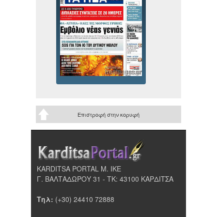
Επιστροφή στην κορυφή
KARDITSA PORTAL Μ. ΙΚΕ
Γ. ΒΑΛΤΑΔΩΡΟΥ 31 - ΤΚ: 43100 ΚΑΡΔΙΤΣΑ
Τηλ:
(+30) 24410 72888