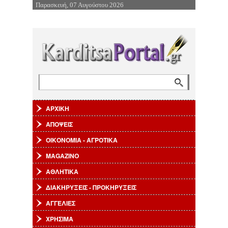
Παρασκευή, 07 Αυγούστου 2026
Επιστροφή στην Πλοήγηση
Αναζήτηση
Φόρμα αναζήτησης
ΑΡΧΙΚΗ
ΑΠΟΨΕΙΣ
ΟΙΚΟΝΟΜΙΑ - ΑΓΡΟΤΙΚΑ
MAGAZINO
ΑΘΛΗΤΙΚΑ
ΔΙΑΚΗΡΥΞΕΙΣ - ΠΡΟΚΗΡΥΞΕΙΣ
ΑΓΓΕΛΙΕΣ
ΧΡΗΣΙΜΑ