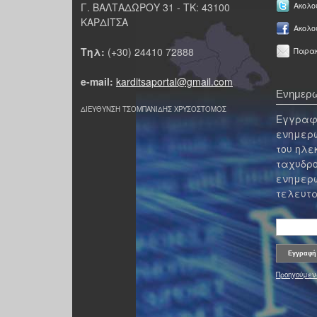
Γ. ΒΑΛΤΑΔΩΡΟΥ 31 - ΤΚ: 43100
Ακολου
ΚΑΡΔΙΤΣΑ
Ακολο
Τηλ:
(+30) 24410 72888
Παρακ
e-mail:
karditsaportal@gmail.com
Ενημερω
ΔΙΕΥΘΥΝΣΗ ΤΣΟΜΠΑΝΙΔΗΣ ΧΡΥΣΟΣΤΟΜΟΣ
Εγγραφε
ενημερω
του ηλε
ταχυδρο
ενημερω
τελευτα
Προηγούμεν