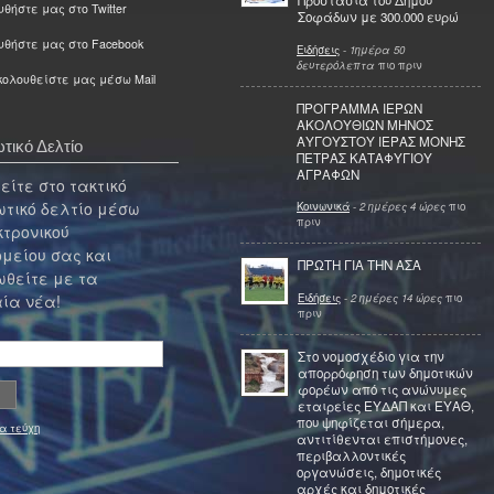
Προστασία του Δήμου
θήστε μας στο Twitter
Σοφάδων με 300.000 ευρώ
υθήστε μας στο Facebook
Ειδήσεις
-
1ημέρα 50
δευτερόλεπτα
πιο πριν
ολουθείστε μας μέσω Mail
ΠΡΟΓΡΑΜΜΑ ΙΕΡΩΝ
ΑΚΟΛΟΥΘΙΩΝ ΜΗΝΟΣ
ΑΥΓΟΥΣΤΟΥ ΙΕΡΑΣ ΜΟΝΗΣ
τικό Δελτίο
ΠΕΤΡΑΣ ΚΑΤΑΦΥΓΙΟΥ
ΑΓΡΑΦΩΝ
ίτε στο τακτικό
τικό δελτίο μέσω
Κοινωνικά
-
2 ημέρες 4 ώρες
πιο
πριν
κτρονικού
μείου σας και
ΠΡΩΤΗ ΓΙΑ ΤΗΝ ΑΣΑ
θείτε με τα
Ειδήσεις
-
2 ημέρες 14 ώρες
πιο
ία νέα!
πριν
Στο νομοσχέδιο για την
απορρόφηση των δημοτικών
φορέων από τις ανώνυμες
εταιρείες ΕΥΔΑΠ και ΕΥΑΘ,
που ψηφίζεται σήμερα,
α τεύχη
αντιτίθενται επιστήμονες,
περιβαλλοντικές
οργανώσεις, δημοτικές
αρχές και δημοτικές