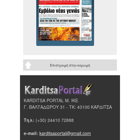
Επιστροφή στην κορυφή
KARDITSA PORTAL Μ. ΙΚΕ
Γ. ΒΑΛΤΑΔΩΡΟΥ 31 - ΤΚ: 43100 ΚΑΡΔΙΤΣΑ
Τηλ:
(+30) 24410 72888
e-mail:
karditsaportal@gmail.com