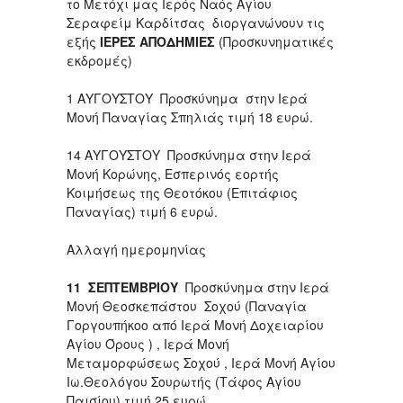
το Μετόχι μας Ιερός Ναός Αγίου
Σεραφείμ Καρδίτσας διοργανώνουν τις
εξής
ΙΕΡΕΣ ΑΠΟΔΗΜΙΕΣ
(Προσκυνηματικές
εκδρομές)
1 ΑΥΓΟΥΣΤΟΥ
Προσκύνημα στην Ιερά
Μονή Παναγίας Σπηλιάς τιμή 18 ευρώ.
14 ΑΥΓΟΥΣΤΟΥ Προσκύνημα στην Ιερά
Μονή Κορώνης, Εσπερινός εορτής
Κοιμήσεως της Θεοτόκου (Επιτάφιος
Παναγίας) τιμή 6 ευρώ.
Αλλαγή ημερομηνίας
11 ΣΕΠΤΕΜΒΡΙΟΥ
Προσκύνημα στην Ιερά
Μονή Θεοσκεπάστου Σοχού (Παναγία
Γοργουπήκοο από Ιερά Μονή Δοχειαρίου
Αγίου Όρους ) , Ιερά Μονή
Μεταμορφώσεως Σοχού , Ιερά Μονή Αγίου
Ιω.Θεολόγου Σουρωτής (Τάφος Αγίου
Παισίου) τιμή 25 ευρώ .