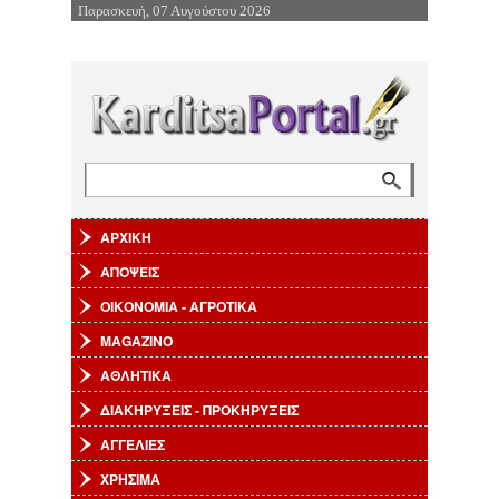
Παρασκευή, 07 Αυγούστου 2026
Επιστροφή στην Πλοήγηση
Αναζήτηση
Φόρμα αναζήτησης
ΑΡΧΙΚΗ
ΑΠΟΨΕΙΣ
ΟΙΚΟΝΟΜΙΑ - ΑΓΡΟΤΙΚΑ
MAGAZINO
ΑΘΛΗΤΙΚΑ
ΔΙΑΚΗΡΥΞΕΙΣ - ΠΡΟΚΗΡΥΞΕΙΣ
ΑΓΓΕΛΙΕΣ
ΧΡΗΣΙΜΑ