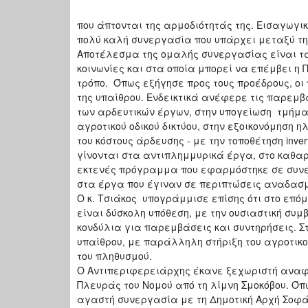
που άπτονται της αρμοδιότητάς της. Εισαγωγι
πολύ καλή συνεργασία που υπάρχει μεταξύ της
Αποτέλεσμα της ομαλής συνεργασίας είναι τα
κοινωνίες και στα οποία μπορεί να επέμβει η
τρόπο. Όπως εξήγησε προς τους προέδρους, οι 
της υπαίθρου. Ενδεικτικά ανέφερε τις παρεμβά
των αρδευτικών έργων, στην υπογείωση τμήματο
αγροτικού οδικού δικτύου, στην εξοικονόμηση 
του κόστους άρδευσης - με την τοποθέτηση inv
γίνονται στα αντιπλημμυρικά έργα, στο καθα
εκτενές πρόγραμμα που εφαρμόστηκε σε συνερ
στα έργα που έγιναν σε περιπτώσεις αναδασμ
Ο κ. Τσιάκος υπογράμμισε επίσης ότι στο επό
είναι δύσκολη υπόθεση, με την ουσιαστική συ
κονδύλια για παρεμβάσεις και συντηρήσεις. Στ
υπαίθρου, με παράλληλη στήριξη του αγροτικο
του πληθυσμού.
Ο Αντιπεριφερειάρχης έκανε ξεχωριστή αναφο
Πλευράς του Νομού από τη λίμνη Σμοκόβου. Όπ
αγαστή συνεργασία με τη Δημοτική Αρχή Σοφά