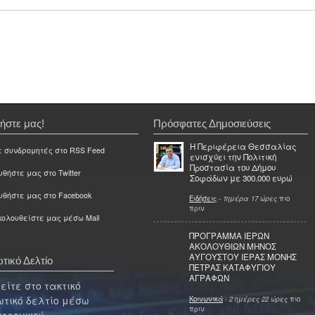
ήστε μας!
Πρόσφατες Δημοσιεύσεις
Η Περιφέρεια Θεσσαλίας
ε συνδρομητές στο RSS Feed
ενισχύει την Πολιτική
Προστασία του Δήμου
θήστε μας στο Twitter
Σοφάδων με 300.000 ευρώ
υθήστε μας στο Facebook
Ειδήσεις
-
1ημέρα 17 ώρες
πιο
πριν
ολουθείστε μας μέσω Mail
ΠΡΟΓΡΑΜΜΑ ΙΕΡΩΝ
ΑΚΟΛΟΥΘΙΩΝ ΜΗΝΟΣ
ΑΥΓΟΥΣΤΟΥ ΙΕΡΑΣ ΜΟΝΗΣ
τικό Δελτίο
ΠΕΤΡΑΣ ΚΑΤΑΦΥΓΙΟΥ
ΑΓΡΑΦΩΝ
ίτε στο τακτικό
τικό δελτίο μέσω
Κοινωνικά
-
2 ημέρες 22 ώρες
πιο
πριν
κτρονικού