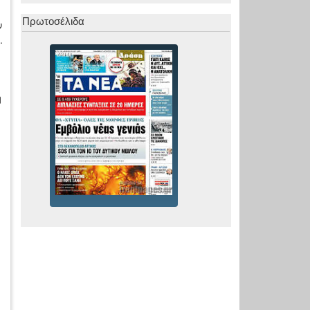
Πρωτοσέλιδα
ν
.
η