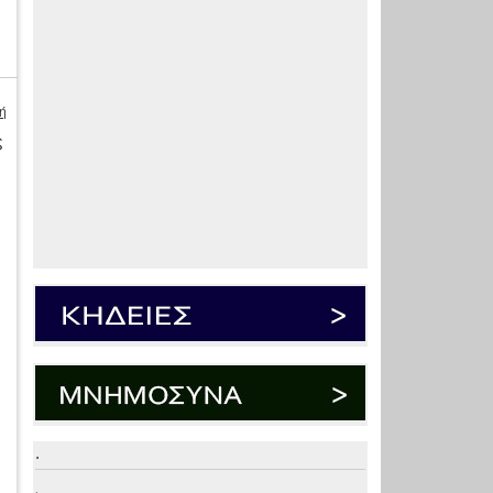
ή
ς
.
.