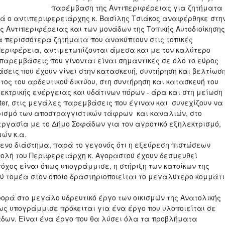
παρέμβαση της Αντιπεριφέρειας για ζητήματα
κά ο αντιπεριφερειάρχης κ. Βασίλης Τσιάκος αναφέρθηκε στη
 Αντιπεριφέρειας και των μονάδων της Τοπικής Αυτοδιοίκησης
 περισσότερα ζητήματα που ανακύπτουν στις τοπικές
 Περιφέρεια, αντιμετωπίζονται άμεσα και με τον καλύτερο
παρεμβάσεις που γίνονται είναι σημαντικές σε όλο το εύρος
σεις που έχουν γίνει στην κατασκευή, συντήρηση και βελτίωσ
ς του αρδευτικού δικτύου, στη συντήρηση και κατασκευή του
ηλεκτρικής ενέργειας και υδάτινων πόρων - άρα και στη μείωση
erter, στις μεγάλες παρεμβάσεις που έγιναν και συνεχίζουν να
ρισμό των αποστραγγιστικών τάφρων και καναλιών, στο
γασία με το Δήμο Σοφάδων για τον αγροτικό εξηλεκτρισμό,
ών κ.α.
μενο διάστημα, παρά το γεγονός ότι η εξεύρεση πιστώσεων
μβολή του Περιφερειάρχη κ. Αγοραστού έχουν δεσμευθεί
όχος είναι όπως υπογράμμισε, η στήριξη των κατοίκων της
ύ τομέα στον οποίο δραστηριοποιείται το μεγαλύτερο κομμάτι
ρά στο μεγάλο υδρευτικό έργο των οικισμών της Ανατολικής
ως υπογράμμισε πρόκειται για ένα έργο που υλοποιείται σε
δων. Είναι ένα έργο που θα λύσει όλα τα προβλήματα