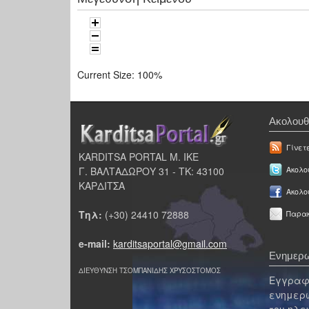
Current Size:
100%
Ακολουθ
Γίνετ
KARDITSA PORTAL Μ. ΙΚΕ
Γ. ΒΑΛΤΑΔΩΡΟΥ 31 - ΤΚ: 43100
Ακολου
ΚΑΡΔΙΤΣΑ
Ακολο
Τηλ:
(+30) 24410 72888
Παρακ
e-mail:
karditsaportal@gmail.com
Ενημερω
ΔΙΕΥΘΥΝΣΗ ΤΣΟΜΠΑΝΙΔΗΣ ΧΡΥΣΟΣΤΟΜΟΣ
Εγγραφε
ενημερω
του ηλε