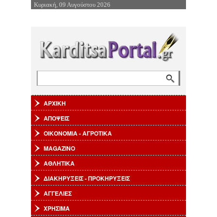
Κυριακή, 09 Αυγούστου 2026
Επιστροφή στην Πλοήγηση
Αναζήτηση
Φόρμα αναζήτησης
ΑΡΧΙΚΗ
ΑΠΟΨΕΙΣ
ΟΙΚΟΝΟΜΙΑ - ΑΓΡΟΤΙΚΑ
MAGAZINO
ΑΘΛΗΤΙΚΑ
ΔΙΑΚΗΡΥΞΕΙΣ - ΠΡΟΚΗΡΥΞΕΙΣ
ΑΓΓΕΛΙΕΣ
ΧΡΗΣΙΜΑ