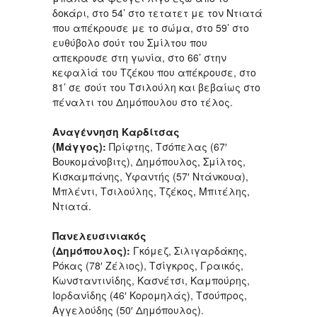
δοκάρι, στο 54’ στο τετατετ με τον Ντιατά
που απέκρουσε με το σώμα, στο 59’ στο
ευθύβολο σούτ του Σμίλτου που
απεκρουσε στη γωνία, στο 66’ στην
κεφαλίά του Τζέκου που απέκρουσε, στο
81’ σε σούτ του Τσιλούλη και βεβαίως στο
πέναλτι του Δημόπουλου στο τέλος.
Αναγέννηση Καρδίτσας
(Μάγγος):
Πρίφτης, Τσόπελας (67′
Βουκομάνοβιτς), Δημόπουλος, Σμίλτος,
Κισκαμπάνης, Υφαντής (57′ Ντάνκουα),
Μπλέντι, Τσιλούλης, Τζέκος, Μπιτέλης,
Ντιατά.
Πανελευσινιακός
(Δημόπουλος):
Γκόμεζ, Σιλιγαρδάκης,
Ρόκας (78′ Ζέλιος), Τσίγκρος, Γραικός,
Κωνσταντινίδης, Κασνέτσι, Καμπούρης,
Ιορδανίδης (46′ Κορομηλάς), Τσούπρος,
Αγγελούδης (50′ Δημόπουλος).