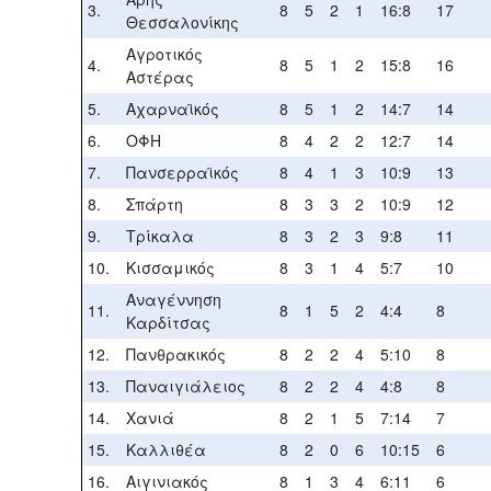
3.
8
5
2
1
16:8
17
Θεσσαλονίκης
Αγροτικός
4.
8
5
1
2
15:8
16
Αστέρας
5.
Αχαρναϊκός
8
5
1
2
14:7
14
6.
ΟΦΗ
8
4
2
2
12:7
14
7.
Πανσερραϊκός
8
4
1
3
10:9
13
8.
Σπάρτη
8
3
3
2
10:9
12
9.
Τρίκαλα
8
3
2
3
9:8
11
10.
Κισσαμικός
8
3
1
4
5:7
10
Αναγέννηση
11.
8
1
5
2
4:4
8
Καρδίτσας
12.
Πανθρακικός
8
2
2
4
5:10
8
13.
Παναιγιάλειος
8
2
2
4
4:8
8
14.
Χανιά
8
2
1
5
7:14
7
15.
Καλλιθέα
8
2
0
6
10:15
6
16.
Αιγινιακός
8
1
3
4
6:11
6