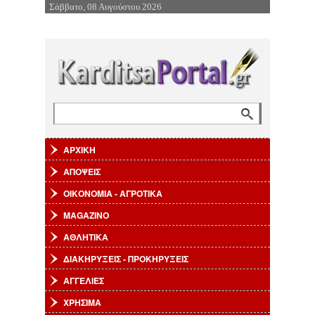
Σάββατο, 08 Αυγούστου 2026
Επιστροφή στην Πλοήγηση
Αναζήτηση
Φόρμα αναζήτησης
ΑΡΧΙΚΗ
ΑΠΟΨΕΙΣ
ΟΙΚΟΝΟΜΙΑ - ΑΓΡΟΤΙΚΑ
MAGAZINO
ΑΘΛΗΤΙΚΑ
ΔΙΑΚΗΡΥΞΕΙΣ - ΠΡΟΚΗΡΥΞΕΙΣ
ΑΓΓΕΛΙΕΣ
ΧΡΗΣΙΜΑ