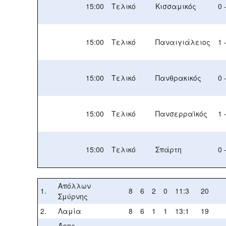
15:00
Τελικό
Κισσαμικός
0 
15:00
Τελικό
Παναιγιάλειος
1 
15:00
Τελικό
Πανθρακικός
0 
15:00
Τελικό
Πανσερραϊκός
1 
15:00
Τελικό
Σπάρτη
0 
Απόλλων
1.
8
6
2
0
11:3
20
Σμύρνης
2.
Λαμία
8
6
1
1
13:1
19
Άρης