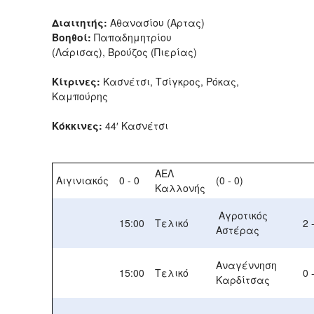
Διαιτητής:
Αθανασίου (Αρτας)
Βοηθοί:
Παπαδημητρίου
(Λάρισας), Βρούζος (Πιερίας)
Κίτρινες:
Κασνέτσι, Τσίγκρος, Ρόκας,
Καμπούρης
Κόκκινες:
44′ Κασνέτσι
ΑΕΛ
Αιγινιακός
0 - 0
(0 - 0)
Καλλονής
Αγροτικός
15:00
Τελικό
2 
Αστέρας
Αναγέννηση
15:00
Τελικό
0 
Καρδίτσας