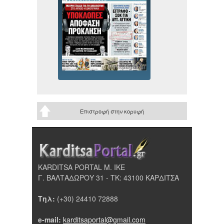
Επιστροφή στην κορυφή
KARDITSA PORTAL Μ. ΙΚΕ
Γ. ΒΑΛΤΑΔΩΡΟΥ 31 - ΤΚ: 43100 ΚΑΡΔΙΤΣΑ
Τηλ:
(+30) 24410 72888
e-mail:
karditsaportal@gmail.com