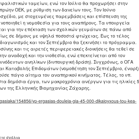
σφαλιστικών ταμείων, ενώ τον Ιούλιο θα προχωρήσει στην
ρώην ΟΕΚ, με ρύθμιση των δανείων τους. Τον Ιούνιο
σχέδιο, με στοχευμένες παρεμβάσεις και επίσπευση της
νοποιηθεί η νομοθεσία για τους αναπήρους. Τα υπουργεία
νται για την επέκταση των σχολικών γευμάτων σε πάνω από
ιδίως σε δήμους με υψηλά ποσοστά φτώχειας. Έως το τέλος
 διαγωνισμός και τον Σεπτέμβριο θα ξεκινήσει το πρόγραμμα.
οσύνης και τις αιρετές περιφερειακές διοικήσεις θα τεθεί σε
ην αναδοχή και την υιοθεσία, ενώ επεκτείνεται από τον
νόδευτων ανηλίκων (διυπουργική δράση). Συγχρόνως, ο ΟΓΑ
και Καταβολής Επιδομάτων (νομοθέτηση τον Σεπτέμβριο, έναρξ
ύσε πάγιο αίτημα του αναπηρικού κινήματος. Τέλος, το υπ.
α δημόσια έργα, των μακροχρόνια ανέργων για τις ηλικίες 
ένων της Ελληνικής Βιομηχανίας Ζάχαρης.
/ergasiaka/154856/yp-ergasias-douleia-gia-45-000-dikaioyxous-tou-kea-
ετε σχόλια