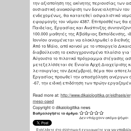
την αξιοποίηση της ακίνητης περιουσίας των α
ουσιαστική ανακούφιση των δανειοληπτών του π
ενδεχομένως, θα κατατεθεί ασφαλιστικό νομο
εφαρμογής του νόμου 4387. Επιπροσθέτως θα ε
Παιδείας, Εργασίας και Ανάπτυξης συντονίζο
100.000 μαθητές της Α'βάθμιας Εκπαίδευσης, 
Ιουνίου αναμένεται να ολοκληρωθεί ο διεθνής
Από το Μάιο, από κοινού με το υπουργείο Δικαι
διαβούλευση το εκσυγχρονισμένο πλαίσιο για τ
Αύγουστο το πιλοτικό πρόγραμμα στέγασης ασυ
μετεξελίσσεται σε Ενιαία Αρχή Διαχείρισης 
λειτουργίας τον Δεκέμβριο), θέμα που αποτελο
Εργασίας προωθεί την απασχόληση ανέργων στ
-67, την ειδική επιδότηση των πρώην εργαζομ
Read more at:
http://www.dikaiologitika.gr/eidhseis
meso-oaed
Copyright © dikaiologitika news
Βαθμολογήστε το άρθρο:
Δεν υπάρχουν ακόμα ψήφοι
Εισέλθετε στο σύστημα
ή
εγγραφείτε
για να υποβάλ