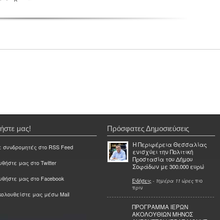
ήστε μας!
Πρόσφατες Δημοσιεύσεις
Η Περιφέρεια Θεσσαλίας
ε συνδρομητές στο RSS Feed
ενισχύει την Πολιτική
Προστασία του Δήμου
θήστε μας στο Twitter
Σοφάδων με 300.000 ευρώ
υθήστε μας στο Facebook
Ειδήσεις
-
1ημέρα 11 ώρες
πιο
πριν
ολουθείστε μας μέσω Mail
ΠΡΟΓΡΑΜΜΑ ΙΕΡΩΝ
ΑΚΟΛΟΥΘΙΩΝ ΜΗΝΟΣ