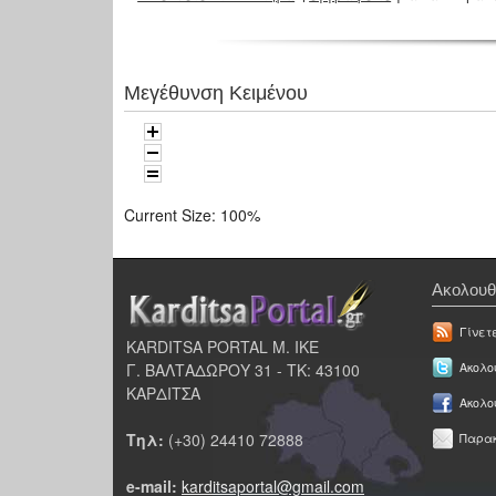
Μεγέθυνση Κειμένου
Current Size:
100%
Ακολουθ
Γίνετ
KARDITSA PORTAL Μ. ΙΚΕ
Γ. ΒΑΛΤΑΔΩΡΟΥ 31 - ΤΚ: 43100
Ακολου
ΚΑΡΔΙΤΣΑ
Ακολο
Τηλ:
(+30) 24410 72888
Παρακ
e-mail:
karditsaportal@gmail.com