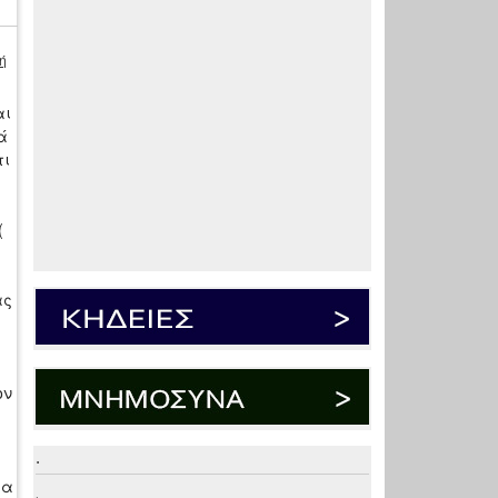
ή
αι
ά
τι
(
.
ας
ον
.
ρα
.