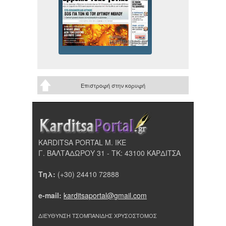
Επιστροφή στην κορυφή
KARDITSA PORTAL Μ. ΙΚΕ
Γ. ΒΑΛΤΑΔΩΡΟΥ 31 - ΤΚ: 43100 ΚΑΡΔΙΤΣΑ
Τηλ:
(+30) 24410 72888
e-mail:
karditsaportal@gmail.com
ΔΙΕΥΘΥΝΣΗ ΤΣΟΜΠΑΝΙΔΗΣ ΧΡΥΣΟΣΤΟΜΟΣ