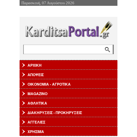
Παρασκευή, 07 Αυγούστου 2026
Επιστροφή στην Πλοήγηση
Αναζήτηση
Φόρμα αναζήτησης
ΑΡΧΙΚΗ
ΑΠΟΨΕΙΣ
ΟΙΚΟΝΟΜΙΑ - ΑΓΡΟΤΙΚΑ
MAGAZINO
ΑΘΛΗΤΙΚΑ
ΔΙΑΚΗΡΥΞΕΙΣ - ΠΡΟΚΗΡΥΞΕΙΣ
ΑΓΓΕΛΙΕΣ
ΧΡΗΣΙΜΑ