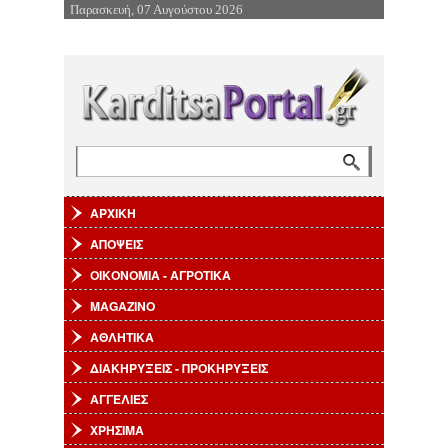
Παρασκευή, 07 Αυγούστου 2026
Επιστροφή στην Πλοήγηση
Αναζήτηση
Φόρμα αναζήτησης
ΑΡΧΙΚΗ
ΑΠΟΨΕΙΣ
ΟΙΚΟΝΟΜΙΑ - ΑΓΡΟΤΙΚΑ
MAGAZINO
ΑΘΛΗΤΙΚΑ
ΔΙΑΚΗΡΥΞΕΙΣ - ΠΡΟΚΗΡΥΞΕΙΣ
ΑΓΓΕΛΙΕΣ
ΧΡΗΣΙΜΑ