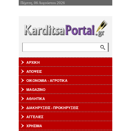
Πέμπτη, 06 Αυγούστου 2026
Επιστροφή στην Πλοήγηση
Αναζήτηση
Φόρμα αναζήτησης
ΑΡΧΙΚΗ
ΑΠΟΨΕΙΣ
ΟΙΚΟΝΟΜΙΑ - ΑΓΡΟΤΙΚΑ
MAGAZINO
ΑΘΛΗΤΙΚΑ
ΔΙΑΚΗΡΥΞΕΙΣ - ΠΡΟΚΗΡΥΞΕΙΣ
ΑΓΓΕΛΙΕΣ
ΧΡΗΣΙΜΑ