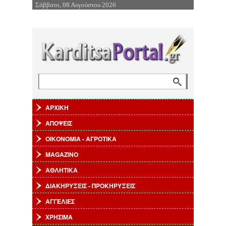
Σάββατο, 08 Αυγούστου 2026
Επιστροφή στην Πλοήγηση
Αναζήτηση
Φόρμα αναζήτησης
ΑΡΧΙΚΗ
ΑΠΟΨΕΙΣ
ΟΙΚΟΝΟΜΙΑ - ΑΓΡΟΤΙΚΑ
MAGAZINO
ΑΘΛΗΤΙΚΑ
ΔΙΑΚΗΡΥΞΕΙΣ - ΠΡΟΚΗΡΥΞΕΙΣ
ΑΓΓΕΛΙΕΣ
ΧΡΗΣΙΜΑ