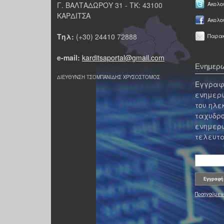
Γ. ΒΑΛΤΑΔΩΡΟΥ 31 - ΤΚ: 43100
Ακολου
ΚΑΡΔΙΤΣΑ
Ακολο
Τηλ:
(+30) 24410 72888
Παρακ
e-mail:
karditsaportal@gmail.com
Ενημερω
ΔΙΕΥΘΥΝΣΗ ΤΣΟΜΠΑΝΙΔΗΣ ΧΡΥΣΟΣΤΟΜΟΣ
Εγγραφε
ενημερω
του ηλε
ταχυδρο
ενημερω
τελευτα
Προηγούμεν