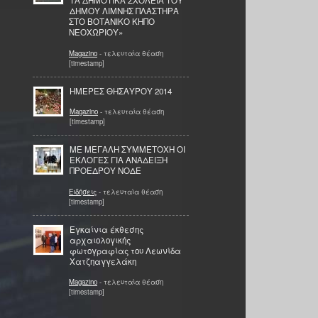
ΤΑ ΔΗΜΟΤΙΚΑ ΣΧΟΛΕΙΑ ΤΟΥ
ΔΗΜΟΥ ΛΙΜΝΗΣ ΠΛΑΣΤΗΡΑ
ΣΤΟ ΒΟΤΑΝΙΚΟ ΚΗΠΟ
ΝΕΟΧΩΡΙΟΥ»
Magazino
- τελευταία θέαση
[timestamp]
ΗΜΕΡΕΣ ΘΗΣΑΥΡΟΥ 2014
Magazino
- τελευταία θέαση
[timestamp]
ΜΕ ΜΕΓΑΛΗ ΣΥΜΜΕΤΟΧΗ ΟΙ
ΕΚΛΟΓΕΣ ΓΙΑ ΑΝΑΔΕΙΞΗ
ΠΡΟΕΔΡΟΥ ΝΟΔΕ
Ειδήσεις
- τελευταία θέαση
[timestamp]
Εγκαίνια έκθεσης
αρχαιολογικής
φωτογραφίας του Λεωνίδα
Χατζηαγγελάκη
Magazino
- τελευταία θέαση
[timestamp]