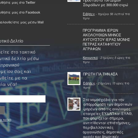
Προστασία του Δήμου
θήστε μας στο Twitter
Σοφάδων με 300.000 ευρώ
υθήστε μας στο Facebook
Ειδήσεις
-
1ημέρα 56 λεπτά
πιο
πριν
ολουθείστε μας μέσω Mail
ΠΡΟΓΡΑΜΜΑ ΙΕΡΩΝ
ΑΚΟΛΟΥΘΙΩΝ ΜΗΝΟΣ
ΑΥΓΟΥΣΤΟΥ ΙΕΡΑΣ ΜΟΝΗΣ
τικό Δελτίο
ΠΕΤΡΑΣ ΚΑΤΑΦΥΓΙΟΥ
ΑΓΡΑΦΩΝ
ίτε στο τακτικό
τικό δελτίο μέσω
Κοινωνικά
-
2 ημέρες 5 ώρες
πιο
πριν
κτρονικού
μείου σας και
ΠΡΩΤΗ ΓΙΑ ΤΗΝ ΑΣΑ
θείτε με τα
Ειδήσεις
-
2 ημέρες 15 ώρες
πιο
ία νέα!
πριν
Στο νομοσχέδιο για την
απορρόφηση των δημοτικών
φορέων από τις ανώνυμες
εταιρείες ΕΥΔΑΠ και ΕΥΑΘ,
που ψηφίζεται σήμερα,
α τεύχη
αντιτίθενται επιστήμονες,
περιβαλλοντικές
οργανώσεις, δημοτικές
αρχές και δημοτικές