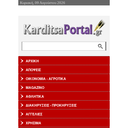
Κυριακή, 09 Αυγούστου 2026
Επιστροφή στην Πλοήγηση
Αναζήτηση
Φόρμα αναζήτησης
ΑΡΧΙΚΗ
ΑΠΟΨΕΙΣ
ΟΙΚΟΝΟΜΙΑ - ΑΓΡΟΤΙΚΑ
MAGAZINO
ΑΘΛΗΤΙΚΑ
ΔΙΑΚΗΡΥΞΕΙΣ - ΠΡΟΚΗΡΥΞΕΙΣ
ΑΓΓΕΛΙΕΣ
ΧΡΗΣΙΜΑ