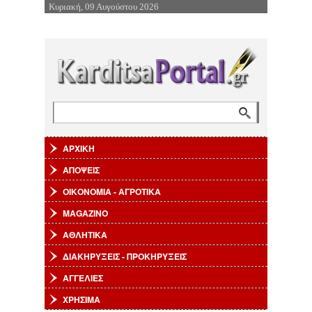
Κυριακή, 09 Αυγούστου 2026
Επιστροφή στην Πλοήγηση
Αναζήτηση
Φόρμα αναζήτησης
ΑΡΧΙΚΗ
ΑΠΟΨΕΙΣ
ΟΙΚΟΝΟΜΙΑ - ΑΓΡΟΤΙΚΑ
MAGAZINO
ΑΘΛΗΤΙΚΑ
ΔΙΑΚΗΡΥΞΕΙΣ - ΠΡΟΚΗΡΥΞΕΙΣ
ΑΓΓΕΛΙΕΣ
ΧΡΗΣΙΜΑ