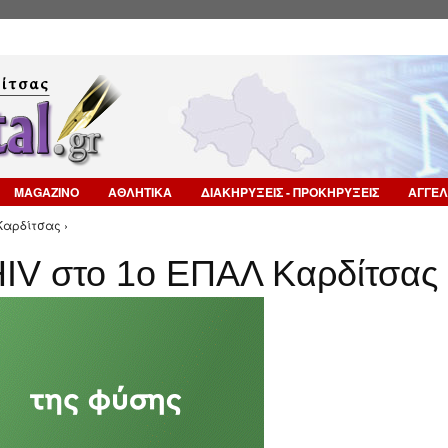
Επιστροφή στην Πλοήγηση
MAGAZINO
ΑΘΛΗΤΙΚΑ
ΔΙΑΚΗΡΥΞΕΙΣ - ΠΡΟΚΗΡΥΞΕΙΣ
ΑΓΓΕΛ
Καρδίτσας ›
HIV στο 1ο ΕΠΑΛ Καρδίτσας