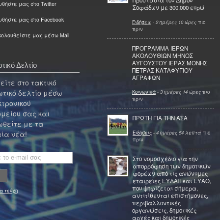
Προστασία του Δήμου
θήστε μας στο Twitter
Σοφάδων με 300.000 ευρώ
υθήστε μας στο Facebook
Ειδήσεις
-
2 ημέρες 10 ώρες
πιο
πριν
ολουθείστε μας μέσω Mail
ΠΡΟΓΡΑΜΜΑ ΙΕΡΩΝ
ΑΚΟΛΟΥΘΙΩΝ ΜΗΝΟΣ
ΑΥΓΟΥΣΤΟΥ ΙΕΡΑΣ ΜΟΝΗΣ
τικό Δελτίο
ΠΕΤΡΑΣ ΚΑΤΑΦΥΓΙΟΥ
ΑΓΡΑΦΩΝ
ίτε στο τακτικό
τικό δελτίο μέσω
Κοινωνικά
-
3 ημέρες 14 ώρες
πιο
πριν
κτρονικού
μείου σας και
ΠΡΩΤΗ ΓΙΑ ΤΗΝ ΑΣΑ
θείτε με τα
Ειδήσεις
-
4 ημέρες 54 λεπτά
πιο
ία νέα!
πριν
Στο νομοσχέδιο για την
απορρόφηση των δημοτικών
φορέων από τις ανώνυμες
εταιρείες ΕΥΔΑΠ και ΕΥΑΘ,
που ψηφίζεται σήμερα,
α τεύχη
αντιτίθενται επιστήμονες,
περιβαλλοντικές
οργανώσεις, δημοτικές
αρχές και δημοτικές