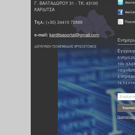
Γ. ΒΑΛΤΑΔΩΡΟΥ 31 - ΤΚ: 43100
Ακολου
ΚΑΡΔΙΤΣΑ
Ακολο
Τηλ:
(+30) 24410 72888
Παρακ
e-mail:
karditsaportal@gmail.com
Ενημερω
ΔΙΕΥΘΥΝΣΗ ΤΣΟΜΠΑΝΙΔΗΣ ΧΡΥΣΟΣΤΟΜΟΣ
Εγγραφε
ενημερω
του ηλε
ταχυδρο
ενημερω
τελευτα
Προηγούμεν