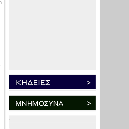
ή
ε
ε
.
.