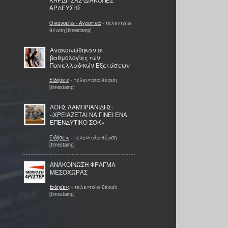
ΚΑΡΔΙΤΣΑΣ-ΔΙΑΚΟΠΕΣ
ΑΡΔΕΥΣΗΣ
Οικονομία - Αγροτικά
- τελευταία
θέαση [timestamp]
Ανακοινώθηκαν οι
βαθμολογίες των
Πανελλαδικών Εξετάσεων
Ειδήσεις
- τελευταία θέαση
[timestamp]
ΛΟΗΣ ΛΑΜΠΡΙΑΝΙΔΗΣ:
«ΧΡΕΙΑΖΕΤΑΙ ΝΑ ΓΙΝΕΙ ΕΝΑ
ΕΠΕΝΔΥΤΙΚΟ ΣΟΚ»
Ειδήσεις
- τελευταία θέαση
[timestamp]
ΑΝΑΚΟΙΝΩΣΗ ΦΡΑΓΜΑ
ΜΕΣΟΧΩΡΑΣ
Ειδήσεις
- τελευταία θέαση
[timestamp]