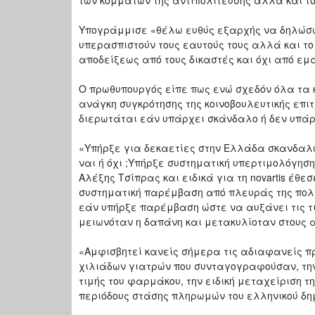
των κομμάτων της αντιπολίτευσης αλλά και το
Υπογράμμισε «θέλω ευθύς εξαρχής να δηλώσω
υπερασπιστούν τους εαυτούς τους αλλά και το
αποδείξεως από τους δικαστές και όχι από εμά
Ο πρωθυπουργός είπε πως ενώ σχεδόν όλα τα 
ανάγκη συγκρότησης της κοινοβουλευτικής επιτ
διερωτάται εάν υπάρχει σκάνδαλο ή δεν υπάρχε
«Υπήρξε για δεκαετίες στην Ελλάδα σκανδαλώ
ναι ή όχι ;Υπήρξε συστηματική υπερτιμολόγηση
Αλέξης Τσίπρας και ειδικά για τη novartis έ
συστηματική παρέμβαση από πλευράς της πολ
εάν υπήρξε παρέμβαση ώστε να αυξάνει τις τι
μειωνόταν η δαπάνη και μετακυλίοταν στους 
«Αμφισβητεί κανείς σήμερα τις αδιαφανείς π
χιλιάδων γιατρών που συνταγογραφούσαν, τη
τιμής του φαρμάκου, την ειδική μεταχείριση 
περιόδους στάσης πληρωμών του ελληνικού δη