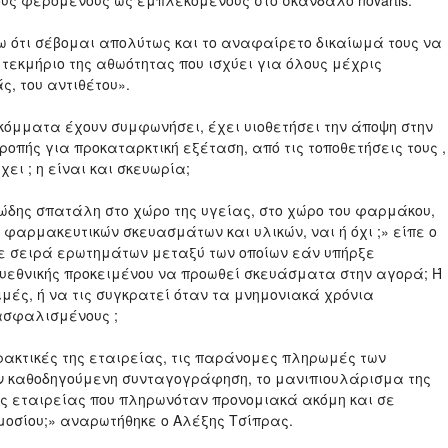
υς φερόμενους ως εμπλεκόμενους στο σκάνδαλο novartis.
 ότι σέβομαι απολύτως και το αναφαίρετο δικαίωμά τους να
 τεκμήριο της αθωότητας που ισχύει για όλους μέχρις
ς, του αντιθέτου».
κόμματα έχουν συμφωνήσει, έχει υιοθετήσει την άποψη στην
ροπής για προκαταρκτική εξέταση, από τις τοποθετήσεις τους ,
ι ; η είναι και σκευωρία;
δης σπατάλη στο χώρο της υγείας, στο χώρο του φαρμάκου,
 φαρμακευτικών σκευασμάτων και υλικών, ναι ή όχι ;» είπε ο
θεσε σειρά ερωτημάτων μεταξύ των οποίων εάν υπήρξε
υεθνικής προκειμένου να προωθεί σκευάσματα στην αγορά; Ή
μές, ή να τις συγκρατεί όταν τα μνημονιακά χρόνια
ασφαλισμένους ;
ρακτικές της εταιρείας, τις παράνομες πληρωμές των
ν καθοδηγούμενη συνταγογράφηση, το μανιπιουλάρισμα της
της εταιρείας που πληρωνόταν προνομιακά ακόμη και σε
μοσίου;» αναρωτήθηκε ο Αλέξης Τσίπρας.