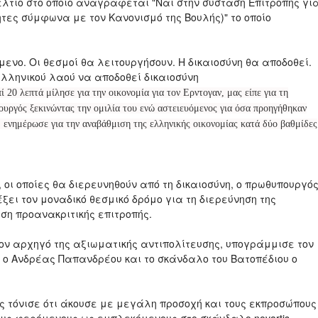
δέλτιο στο οποίο αναγράφεται "Ναι στην σύσταση Επιτροπής γι
τες σύμφωνα με τον Κανονισμό της Βουλής)" το οποίο
ενο. Οι θεσμοί θα λειτουργήσουν. Η δικαιοσύνη θα αποδοθεί.
ελληνικού λαού να αποδοθεί δικαιοσύνη
 20 λεπτά μίλησε για την οικονομία για τον Ερντογαν, μας είπε για τη
ουργός ξεκινώντας την ομιλία του ενώ αστειευόμενος για όσα προηγήθηκαν
, ενημέρωσε για την αναβάθμιση της ελληνικής οικονομίας κατά δύο βαθμίδες
 οι οποίες θα διερευνηθούν από τη δικαιοσύνη, ο πρωθυπουργό
ξει τον μοναδικό θεσμικό δρόμο για τη διερεύνηση της
ηση προανακριτικής επιτροπής.
ν αρχηγό της αξιωματικής αντιπολίτευσης, υπογράμμισε τον
 ο Ανδρέας Παπανδρέου και το σκάνδαλο του Βατοπέδιου ο
ς τόνισε ότι άκουσε με μεγάλη προσοχή και τους εκπροσώπους