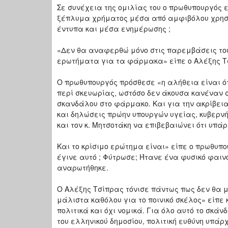
Σε συνέχεια της ομιλίας του ο πρωθυπουργός 
ξέπλυμα χρήματος μέσα από αμφιβόλου χρησι
έντυπα και μέσα ενημέρωσης ;
«Δεν θα αναφερθώ μόνο στις παρεμβάσεις του
ερωτήματα για τα φάρμακα» είπε ο Αλέξης Τσ
Ο πρωθυπουργός πρόσθεσε «η αλήθεια είναι ότ
περί σκευωρίας, ωστόσο δεν άκουσα κανέναν σ
σκανδάλου στο φάρμακο. Και για την ακρίβει
και δηλώσεις πρώην υπουργών υγείας, κυβερνή
και τον κ. Μητσοτάκη να επιβεβαιώνει ότι υπάρ
Και το κρίσιμο ερώτημα είναι» είπε ο πρωθυπ
έγινε αυτό ; Φύτρωσε; Ήτανε ένα φυσικό φαινό
αναρωτήθηκε.
Ο Αλέξης Τσίπρας τόνισε πάντως πως δεν θα μ
μάλιστα καθόλου για το ποινικό σκέλος» είπ
πολιτικά και όχι νομικά. Για όλο αυτό το σκά
του ελληνικού δημοσίου, πολιτική ευθύνη υπάρ