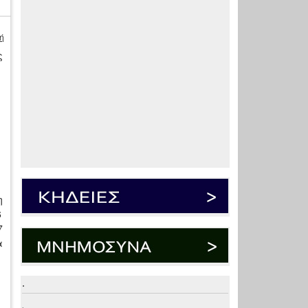
ή
ς
η
6
7
α
.
.