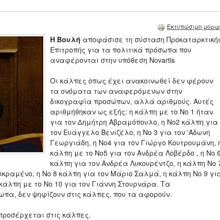
Εκτυπώσιμη μορφ
H Βουλή
αποφάσισε τη σύσταση Προκαταρκτική
Επιτροπής για τα πολιτικά πρόσωπα που
αναφέρονται στην υπόθεση Novartis
Οι κάλπες όπως έχει ανακοινωθεί δεν φέρουν
τα ονόματα των αναφερόμενων στην
δικογραφία προσώπων, αλλά αριθμούς. Αυτές
αριθμήθηκαν ως εξής: η κάλπη με το Νο 1 ήταν
για τον Δημήτρη Αβραμόπουλο, η Νο2 κάλπη για
τον Ευάγγελο Βενιζέλο, η Νο 3 για τον 'Αδωνη
Γεωργιάδη, η Νο4 για τον Γιώργο Κουτρουμάνη, 
κάλπη με το Νο5 για τον Ανδρέα Λοβέρδο , η Νο 
κάλπη για τον Ανδρέα Λυκουρέντζο, η κάλπη Νο 
κραμένο, η Νο 8 κάλπη για τον Μάριο Σαλμά, η κάλπη Νο 9 γι
άλπη με το Νο 10 για τον Γιάννη Στουρνάρα. Τα
πα, δεν ψηφίζουν στις κάλπες, που τα αφορούν.
προσέρχεται στις κάλπες.