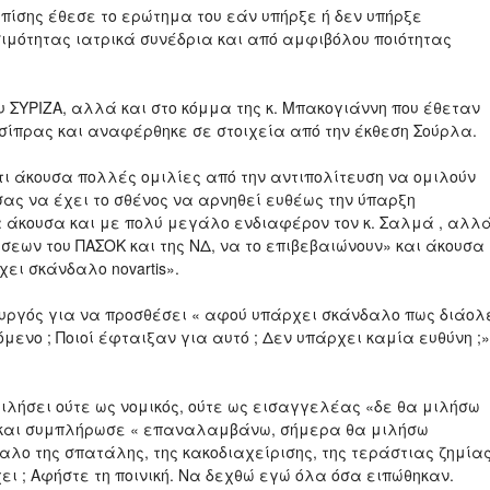
επίσης έθεσε το ερώτημα του εάν υπήρξε ή δεν υπήρξε
μότητας ιατρικά συνέδρια και από αμφιβόλου ποιότητας
 ΣΥΡΙΖΑ, αλλά και στο κόμμα της κ. Μπακογιάννη που έθεταν
ίπρας και αναφέρθηκε σε στοιχεία από την έκθεση Σούρλα.
ι άκουσα πολλές ομιλίες από την αντιπολίτευση να ομιλούν
ας να έχει το σθένος να αρνηθεί ευθέως την ύπαρξη
α άκουσα και με πολύ μεγάλο ενδιαφέρον τον κ. Σαλμά , αλλ
σεων του ΠΑΣΟΚ και της ΝΔ, να το επιβεβαιώνουν» και άκουσα
χει σκάνδαλο novartis».
ουργός για να προσθέσει « αφού υπάρχει σκάνδαλο πως διάολ
μενο ; Ποιοί έφταιξαν για αυτό ; Δεν υπάρχει καμία ευθύνη ;»
ιλήσει ούτε ως νομικός, ούτε ως εισαγγελέας «δε θα μιλήσω
ε και συμπλήρωσε « επαναλαμβάνω, σήμερα θα μιλήσω
νδαλο της σπατάλης, της κακοδιαχείρισης, της τεράστιας ζημία
χει ; Αφήστε τη ποινική. Να δεχθώ εγώ όλα όσα ειπώθηκαν.