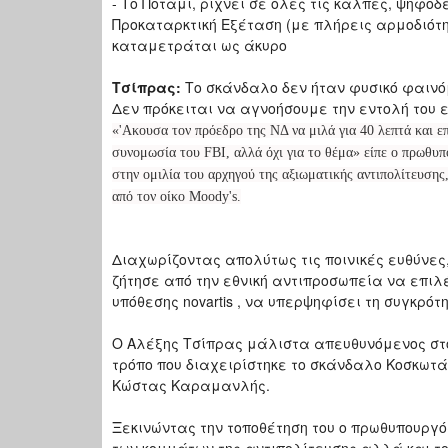
- Το Ποτάμι, ρίχνει σε όλες τις κάλπες, ψηφο
Προκαταρκτική Εξέταση (με πλήρεις αρμοδιότη
καταμετράται ως άκυρο
Τσίπρας:
Το σκάνδαλο δεν ήταν φυσικό φαινόμ
Δεν πρόκειται να αγνοήσουμε την εντολή του 
«'Ακουσα τον πρόεδρο της ΝΔ να μιλά για 40 λεπτά και επί
συνομωσία του FBI, αλλά όχι για το θέμα» είπε ο πρωθυπ
στην ομιλία του αρχηγού της αξιωματικής αντιπολίτευσης
από τον οίκο Moody's.
Διαχωρίζοντας απολύτως τις ποινικές ευθύνες,
ζήτησε από την εθνική αντιπροσωπεία να επιλέ
υπόθεσης novartis , να υπερψηφίσει τη συγκρότ
Ο Αλέξης Τσίπρας μάλιστα απευθυνόμενος στο
τρόπο που διαχειρίστηκε το σκάνδαλο Κοσκωτά
Κώστας Καραμανλής.
Ξεκινώντας την τοποθέτηση του ο πρωθυπουργό