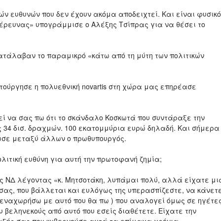
κών ευθυνών που δεν έχουν ακόμα αποδειχτεί. Και είναι φυσικό
έρευνας» υπογράμμισε ο Αλέξης Τσίπρας για να θέσει το
τάλαβαν το παραμικρό «κάτω από τη μύτη των πολιτικών
ιτούργησε η πολυεθνική novartis στη χώρα μας επηρέασε
εί να σας πω ότι το σκάνδαλο Κοσκωτά που συντάραξε την
 34 δισ. δραχμών. 100 εκατομμύρια ευρώ δηλαδή. Και σήμερα
είωσε μεταξύ άλλων ο πρωθυπουργός.
λιτική ευθύνη για αυτή την πρωτοφανή ζημία;
ς ΝΔ λέγοντας «κ. Μητσοτάκη, λυπάμαι πολύ, αλλά είχατε μι
σας, που βάλλεται και ευλόγως της υπερασπίζεστε, να κάνετ
τεναχωρήσω με αυτό που θα πω ) που αναλογεί όμως σε ηγέτε
βεληνεκούς από αυτό που εσείς διαθέτετε. Είχατε την