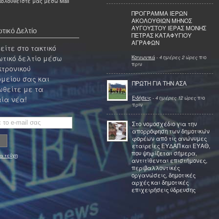
ολουθείστε μας μέσω Mail
ΠΡΟΓΡΑΜΜΑ ΙΕΡΩΝ
ΑΚΟΛΟΥΘΙΩΝ ΜΗΝΟΣ
ΑΥΓΟΥΣΤΟΥ ΙΕΡΑΣ ΜΟΝΗΣ
τικό Δελτίο
ΠΕΤΡΑΣ ΚΑΤΑΦΥΓΙΟΥ
ΑΓΡΑΦΩΝ
ίτε στο τακτικό
τικό δελτίο μέσω
Κοινωνικά
-
4 ημέρες 2 ώρες
πιο
πριν
κτρονικού
μείου σας και
ΠΡΩΤΗ ΓΙΑ ΤΗΝ ΑΣΑ
θείτε με τα
Ειδήσεις
-
4 ημέρες 12 ώρες
πιο
ία νέα!
πριν
Στο νομοσχέδιο για την
απορρόφηση των δημοτικών
φορέων από τις ανώνυμες
εταιρείες ΕΥΔΑΠ και ΕΥΑΘ,
που ψηφίζεται σήμερα,
α τεύχη
αντιτίθενται επιστήμονες,
περιβαλλοντικές
οργανώσεις, δημοτικές
αρχές και δημοτικές
επιχειρήσεις ύδρευσης