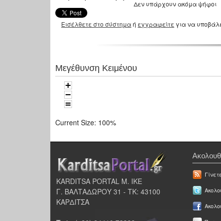
Δεν υπάρχουν ακόμα ψήφοι
Εισέλθετε στο σύστημα
ή
εγγραφείτε
για να υποβάλ
Μεγέθυνση Κειμένου
Current Size:
100%
Ακολουθ
Γίνετ
KARDITSA PORTAL Μ. ΙΚΕ
Γ. ΒΑΛΤΑΔΩΡΟΥ 31 - ΤΚ: 43100
Ακολου
ΚΑΡΔΙΤΣΑ
Ακολο