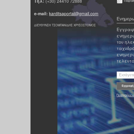
Τηλ:
(+30) 24410 72888
Παρακ
e-mail:
karditsaportal@gmail.com
Ενημερω
ΔΙΕΥΘΥΝΣΗ ΤΣΟΜΠΑΝΙΔΗΣ ΧΡΥΣΟΣΤΟΜΟΣ
Εγγραφε
ενημερω
του ηλε
ταχυδρο
ενημερω
τελευτα
Προηγούμεν