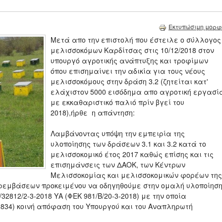
Εκτυπώσιμη μορφ
Μετά απο την επιστολή που έστειλε ο σύλλογος
μελισσοκόμων Καρδίτσας στις 10/12/2018 στον
υπουργό αγροτικής ανάπτυξης και τροφίμων
όπου επισημαίνει την αδικία για τους νέους
μελισσοκόμους στην δράση 3.2 (ζητείται κατ'
ελάχιστον 5000 εισόδημα απο αγροτική εργασί
με εκκαθαριστικό παλιό πρίν βγεί του
2018),ήρθε η απάντηση:
Λαμβάνοντας υπόψη την εμπειρία της
υλοποίησης των δράσεων 3.1 και 3.2 κατά το
μελισσοκομικό έτος 2017 καθώς επίσης και τις
επισημάνσεις των ΔΑΟΚ, των Κέντρων
Μελισσοκομίας και μελισσοκομικών φορέων της
αρεμβάσεων προκειμένου να οδηγηθούμε στην ομαλή υλοποίησ
32812/2-3-2018 ΥΑ (ΦΕΚ 981/Β/20-3-2018) με την οποία
Β΄ 2834) κοινή απόφαση του Υπουργού και του Αναπληρωτή