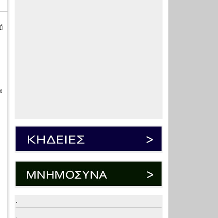
ή
α
η
.
.