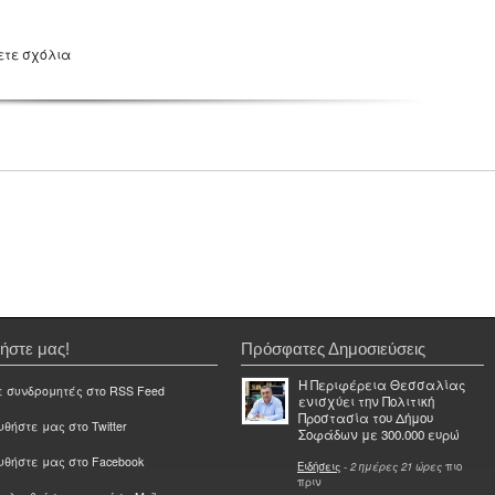
ετε σχόλια
ήστε μας!
Πρόσφατες Δημοσιεύσεις
Η Περιφέρεια Θεσσαλίας
ε συνδρομητές στο RSS Feed
ενισχύει την Πολιτική
Προστασία του Δήμου
θήστε μας στο Twitter
Σοφάδων με 300.000 ευρώ
υθήστε μας στο Facebook
Ειδήσεις
-
2 ημέρες 21 ώρες
πιο
πριν