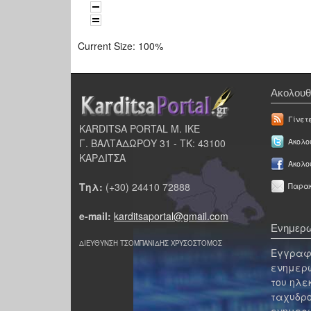
Current Size:
100%
Ακολουθ
Γίνετ
KARDITSA PORTAL Μ. ΙΚΕ
Γ. ΒΑΛΤΑΔΩΡΟΥ 31 - ΤΚ: 43100
Ακολου
ΚΑΡΔΙΤΣΑ
Ακολο
Τηλ:
(+30) 24410 72888
Παρακ
e-mail:
karditsaportal@gmail.com
Ενημερω
ΔΙΕΥΘΥΝΣΗ ΤΣΟΜΠΑΝΙΔΗΣ ΧΡΥΣΟΣΤΟΜΟΣ
Εγγραφε
ενημερω
του ηλε
ταχυδρο
ενημερω