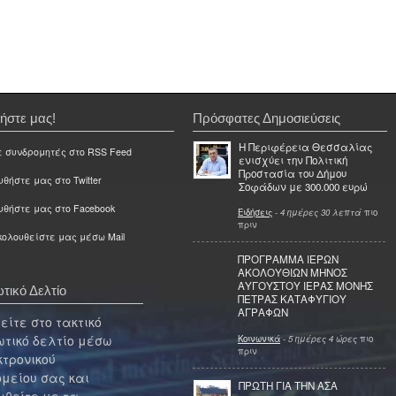
ήστε μας!
Πρόσφατες Δημοσιεύσεις
Η Περιφέρεια Θεσσαλίας
ε συνδρομητές στο RSS Feed
ενισχύει την Πολιτική
Προστασία του Δήμου
θήστε μας στο Twitter
Σοφάδων με 300.000 ευρώ
υθήστε μας στο Facebook
Ειδήσεις
-
4 ημέρες 30 λεπτά
πιο
πριν
ολουθείστε μας μέσω Mail
ΠΡΟΓΡΑΜΜΑ ΙΕΡΩΝ
ΑΚΟΛΟΥΘΙΩΝ ΜΗΝΟΣ
ΑΥΓΟΥΣΤΟΥ ΙΕΡΑΣ ΜΟΝΗΣ
τικό Δελτίο
ΠΕΤΡΑΣ ΚΑΤΑΦΥΓΙΟΥ
ΑΓΡΑΦΩΝ
ίτε στο τακτικό
τικό δελτίο μέσω
Κοινωνικά
-
5 ημέρες 4 ώρες
πιο
πριν
κτρονικού
μείου σας και
ΠΡΩΤΗ ΓΙΑ ΤΗΝ ΑΣΑ
θείτε με τα