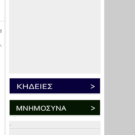
ή
,
.
.