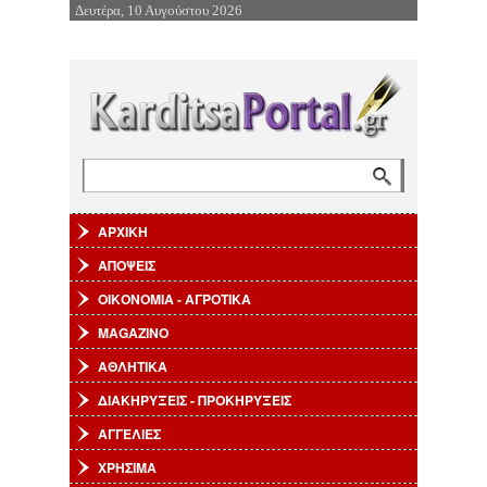
Δευτέρα, 10 Αυγούστου 2026
Επιστροφή στην Πλοήγηση
Αναζήτηση
Φόρμα αναζήτησης
ΑΡΧΙΚΗ
ΑΠΟΨΕΙΣ
ΟΙΚΟΝΟΜΙΑ - ΑΓΡΟΤΙΚΑ
MAGAZINO
ΑΘΛΗΤΙΚΑ
ΔΙΑΚΗΡΥΞΕΙΣ - ΠΡΟΚΗΡΥΞΕΙΣ
ΑΓΓΕΛΙΕΣ
ΧΡΗΣΙΜΑ