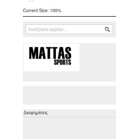
Current Size:
100%
Αναζήτηση
Φόρμα αναζήτησης
Διαφημίσεις