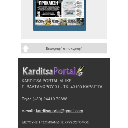
Επιστροφή στην κορυφή
KARDITSA PORTAL Μ. ΙΚΕ
Γ. ΒΑΛΤΑΔΩΡΟΥ 31 - ΤΚ: 43100 ΚΑΡΔΙΤΣΑ
Τηλ:
(+30) 24410 72888
e-mail:
karditsaportal@gmail.com
ΔΙΕΥΘΥΝΣΗ ΤΣΟΜΠΑΝΙΔΗΣ ΧΡΥΣΟΣΤΟΜΟΣ