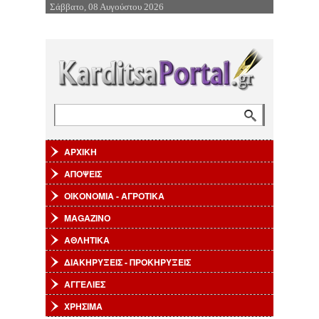
Σάββατο, 08 Αυγούστου 2026
Επιστροφή στην Πλοήγηση
Αναζήτηση
Φόρμα αναζήτησης
ΑΡΧΙΚΗ
ΑΠΟΨΕΙΣ
ΟΙΚΟΝΟΜΙΑ - ΑΓΡΟΤΙΚΑ
MAGAZINO
ΑΘΛΗΤΙΚΑ
ΔΙΑΚΗΡΥΞΕΙΣ - ΠΡΟΚΗΡΥΞΕΙΣ
ΑΓΓΕΛΙΕΣ
ΧΡΗΣΙΜΑ