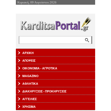
Κυριακή, 09 Αυγούστου 2026
Επιστροφή στην Πλοήγηση
Αναζήτηση
Φόρμα αναζήτησης
ΑΡΧΙΚΗ
ΑΠΟΨΕΙΣ
ΟΙΚΟΝΟΜΙΑ - ΑΓΡΟΤΙΚΑ
MAGAZINO
ΑΘΛΗΤΙΚΑ
ΔΙΑΚΗΡΥΞΕΙΣ - ΠΡΟΚΗΡΥΞΕΙΣ
ΑΓΓΕΛΙΕΣ
ΧΡΗΣΙΜΑ