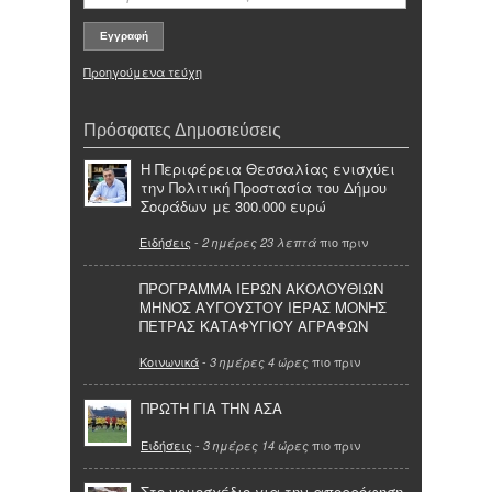
Προηγούμενα τεύχη
Πρόσφατες Δημοσιεύσεις
Η Περιφέρεια Θεσσαλίας ενισχύει
την Πολιτική Προστασία του Δήμου
Σοφάδων με 300.000 ευρώ
Ειδήσεις
-
πιο πριν
2 ημέρες 23 λεπτά
ΠΡΟΓΡΑΜΜΑ ΙΕΡΩΝ ΑΚΟΛΟΥΘΙΩΝ
ΜΗΝΟΣ ΑΥΓΟΥΣΤΟΥ ΙΕΡΑΣ ΜΟΝΗΣ
ΠΕΤΡΑΣ ΚΑΤΑΦΥΓΙΟΥ ΑΓΡΑΦΩΝ
Κοινωνικά
-
πιο πριν
3 ημέρες 4 ώρες
ΠΡΩΤΗ ΓΙΑ ΤΗΝ ΑΣΑ
Ειδήσεις
-
πιο πριν
3 ημέρες 14 ώρες
Στο νομοσχέδιο για την απορρόφηση