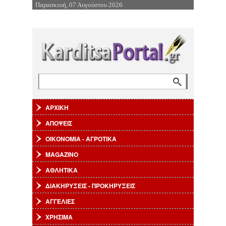
Παρασκευή, 07 Αυγούστου 2026
Επιστροφή στην Πλοήγηση
Αναζήτηση
Φόρμα αναζήτησης
ΑΡΧΙΚΗ
ΑΠΟΨΕΙΣ
ΟΙΚΟΝΟΜΙΑ - ΑΓΡΟΤΙΚΑ
MAGAZINO
ΑΘΛΗΤΙΚΑ
ΔΙΑΚΗΡΥΞΕΙΣ - ΠΡΟΚΗΡΥΞΕΙΣ
ΑΓΓΕΛΙΕΣ
ΧΡΗΣΙΜΑ