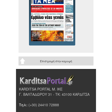
Επιστροφή στην κορυφή
KARDITSA PORTAL Μ. ΙΚΕ
Γ. ΒΑΛΤΑΔΩΡΟΥ 31 - ΤΚ: 43100 ΚΑΡΔΙΤΣΑ
Τηλ:
(+30) 24410 72888