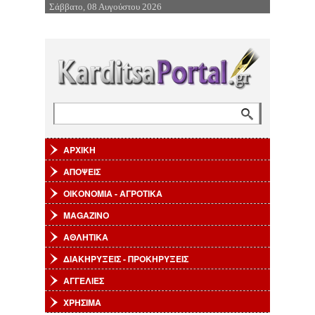
Σάββατο, 08 Αυγούστου 2026
Επιστροφή στην Πλοήγηση
Αναζήτηση
Φόρμα αναζήτησης
ΑΡΧΙΚΗ
ΑΠΟΨΕΙΣ
ΟΙΚΟΝΟΜΙΑ - ΑΓΡΟΤΙΚΑ
MAGAZINO
ΑΘΛΗΤΙΚΑ
ΔΙΑΚΗΡΥΞΕΙΣ - ΠΡΟΚΗΡΥΞΕΙΣ
ΑΓΓΕΛΙΕΣ
ΧΡΗΣΙΜΑ