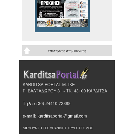
Επιστροφή στην κορυφή
KARDITSA PORTAL Μ. ΙΚΕ
Γ. ΒΑΛΤΑΔΩΡΟΥ 31 - ΤΚ: 43100 ΚΑΡΔΙΤΣΑ
Τηλ:
(+30) 24410 72888
e-mail:
karditsaportal@gmail.com
ΔΙΕΥΘΥΝΣΗ ΤΣΟΜΠΑΝΙΔΗΣ ΧΡΥΣΟΣΤΟΜΟΣ