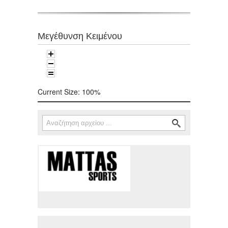
Μεγέθυνση Κειμένου
Current Size:
100%
Αναζήτηση
Φόρμα αναζήτησης