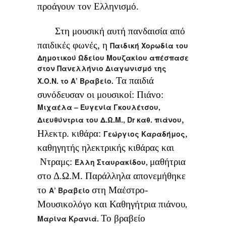
προάγουν τον Ελληνισμό.
Στη μουσική αυτή πανδαισία από
παιδικές φωνές, η
Παιδική Χορωδία του
Δημοτικού Ωδείου Μουζακίου απέσπασε
στον Πανελλήνιο Διαγωνισμό της
Τα παιδιά
Χ.Ο.Ν. το Α’ Βραβείο.
συνόδευσαν οι μουσικοί: Πιάνο:
Μιχαέλα – Ευγενία Γκουλέτσου,
,
Διευθύντρια του Δ.Ω.Μ., Dr καθ. πιάνου
Ηλεκτρ. κιθάρα:
,
Γεώργιος Καραδήμος
καθηγητής ηλεκτρικής κιθάρας και
Ντραμς:
μαθήτρια
Έλλη Σταυρακίδου,
στο Δ.Ω.Μ. Παράλληλα απονεμήθηκε
το
στη Μαέστρο-
Α’ Βραβείο
Μουσικολόγο και Καθηγήτρια πιάνου
,
Το βραβείο
Μαρίνα Κρανιά.