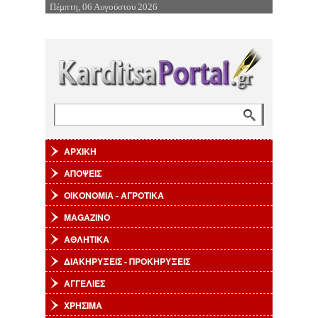
Πέμπτη, 06 Αυγούστου 2026
Επιστροφή στην Πλοήγηση
Αναζήτηση
Φόρμα αναζήτησης
ΑΡΧΙΚΗ
ΑΠΟΨΕΙΣ
ΟΙΚΟΝΟΜΙΑ - ΑΓΡΟΤΙΚΑ
MAGAZINO
ΑΘΛΗΤΙΚΑ
ΔΙΑΚΗΡΥΞΕΙΣ - ΠΡΟΚΗΡΥΞΕΙΣ
ΑΓΓΕΛΙΕΣ
ΧΡΗΣΙΜΑ