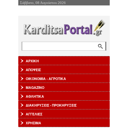
Σάββατο, 08 Αυγούστου 2026
Επιστροφή στην Πλοήγηση
Αναζήτηση
Φόρμα αναζήτησης
ΑΡΧΙΚΗ
ΑΠΟΨΕΙΣ
ΟΙΚΟΝΟΜΙΑ - ΑΓΡΟΤΙΚΑ
MAGAZINO
ΑΘΛΗΤΙΚΑ
ΔΙΑΚΗΡΥΞΕΙΣ - ΠΡΟΚΗΡΥΞΕΙΣ
ΑΓΓΕΛΙΕΣ
ΧΡΗΣΙΜΑ