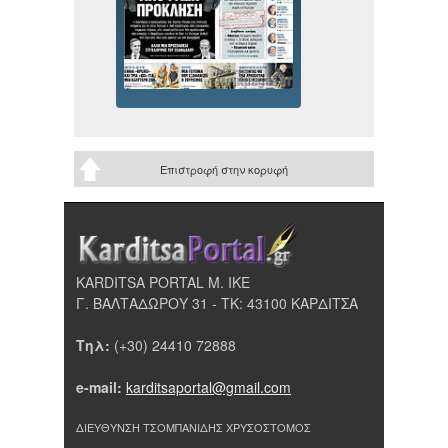
Επιστροφή στην κορυφή
KARDITSA PORTAL Μ. ΙΚΕ
Γ. ΒΑΛΤΑΔΩΡΟΥ 31 - ΤΚ: 43100 ΚΑΡΔΙΤΣΑ
Τηλ:
(+30) 24410 72888
e-mail:
karditsaportal@gmail.com
ΔΙΕΥΘΥΝΣΗ ΤΣΟΜΠΑΝΙΔΗΣ ΧΡΥΣΟΣΤΟΜΟΣ