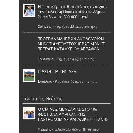
Η Περιφέρεια Θεσσαλίας ενισχύει
την Πολιτική Προστασία του Δήμου
Σοφάδων με 300.000 ευρώ
Ειδήσεις
-
πιο πριν
4 ημέρες 23 ώρες
ΠΡΟΓΡΑΜΜΑ ΙΕΡΩΝ ΑΚΟΛΟΥΘΙΩΝ
ΜΗΝΟΣ ΑΥΓΟΥΣΤΟΥ ΙΕΡΑΣ ΜΟΝΗΣ
ΠΕΤΡΑΣ ΚΑΤΑΦΥΓΙΟΥ ΑΓΡΑΦΩΝ
Κοινωνικά
-
πιο πριν
6 ημέρες 4 ώρες
ΠΡΩΤΗ ΓΙΑ ΤΗΝ ΑΣΑ
Ειδήσεις
-
πιο πριν
6 ημέρες 14 ώρες
Τελευταίες Θεάσεις
Ο ΟΜΙΛΟΣ ΜΕNEΛΑ'Ι'Σ ΣΤΟ 10ο
ΦΕΣΤΙΒΑΛ ΑΦΡΙΚΑΝΙΚΗΣ
ΓΑΣΤΡΟΝΟΜΙΑΣ ΚΑΙ ΛΑΙΚΗΣ ΤΕΧΝΗΣ
Magazino
- τελευταία θέαση [timestamp]