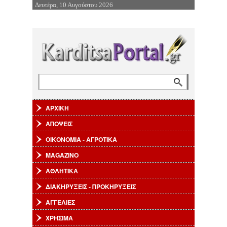
Δευτέρα, 10 Αυγούστου 2026
Επιστροφή στην Πλοήγηση
Αναζήτηση
Φόρμα αναζήτησης
ΑΡΧΙΚΗ
ΑΠΟΨΕΙΣ
ΟΙΚΟΝΟΜΙΑ - ΑΓΡΟΤΙΚΑ
MAGAZINO
ΑΘΛΗΤΙΚΑ
ΔΙΑΚΗΡΥΞΕΙΣ - ΠΡΟΚΗΡΥΞΕΙΣ
ΑΓΓΕΛΙΕΣ
ΧΡΗΣΙΜΑ